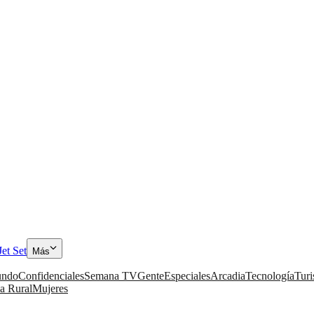
Jet Set
Más
ndo
Confidenciales
Semana TV
Gente
Especiales
Arcadia
Tecnología
Tur
a Rural
Mujeres