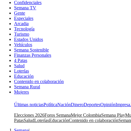
Confidenciales
Semana TV
Gente
Especiales
Arcadia
Tecnología
Turismo
Estados Unidos
Vehículos
Semana Sostenible
Finanzas Personales
4 Patas
Salud
Loterías
Educación
Contenido en colaboración
Semana Rural
Mujeres
Últimas noticias
Política
Nación
Dinero
Deportes
Opinión
Impresa
Elecciones 2026
Foros Semana
Mejor Colombia
Semana Play
Mu
Patas
Salud
Loterías
Educación
Contenido en colaboración
Seman
Semana
|