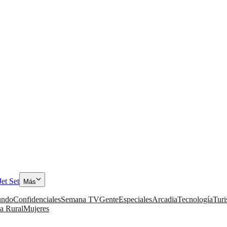
Jet Set
Más
ndo
Confidenciales
Semana TV
Gente
Especiales
Arcadia
Tecnología
Tur
a Rural
Mujeres