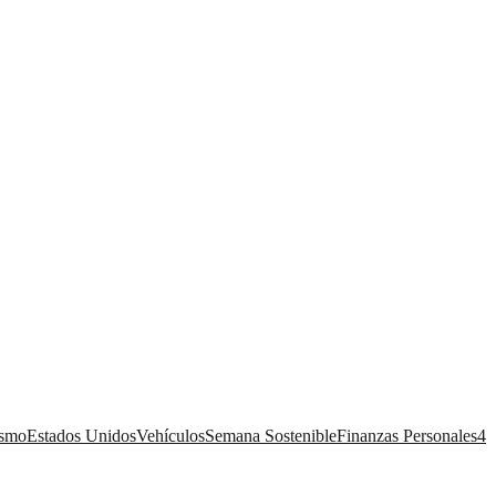
ismo
Estados Unidos
Vehículos
Semana Sostenible
Finanzas Personales
4