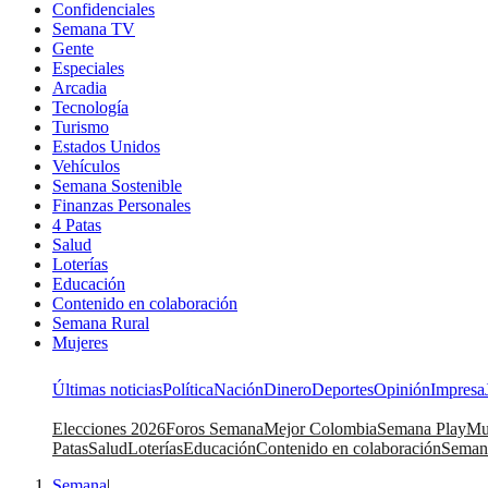
Confidenciales
Semana TV
Gente
Especiales
Arcadia
Tecnología
Turismo
Estados Unidos
Vehículos
Semana Sostenible
Finanzas Personales
4 Patas
Salud
Loterías
Educación
Contenido en colaboración
Semana Rural
Mujeres
Últimas noticias
Política
Nación
Dinero
Deportes
Opinión
Impresa
Elecciones 2026
Foros Semana
Mejor Colombia
Semana Play
Mu
Patas
Salud
Loterías
Educación
Contenido en colaboración
Seman
Semana
|