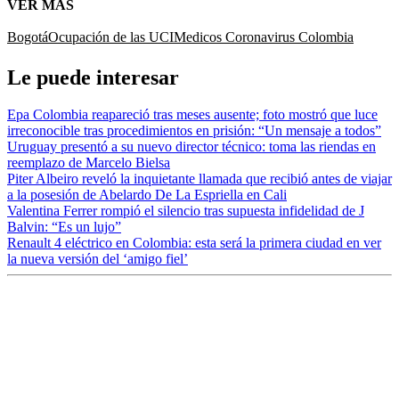
VER MÁS
Bogotá
Ocupación de las UCI
Medicos Coronavirus Colombia
Le puede interesar
Epa Colombia reapareció tras meses ausente; foto mostró que luce
irreconocible tras procedimientos en prisión: “Un mensaje a todos”
Uruguay presentó a su nuevo director técnico: toma las riendas en
reemplazo de Marcelo Bielsa
Piter Albeiro reveló la inquietante llamada que recibió antes de viajar
a la posesión de Abelardo De La Espriella en Cali
Valentina Ferrer rompió el silencio tras supuesta infidelidad de J
Balvin: “Es un lujo”
Renault 4 eléctrico en Colombia: esta será la primera ciudad en ver
la nueva versión del ‘amigo fiel’