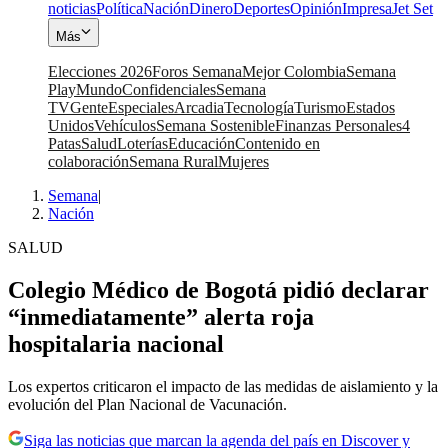
noticias
Política
Nación
Dinero
Deportes
Opinión
Impresa
Jet Set
Más
Elecciones 2026
Foros Semana
Mejor Colombia
Semana
Play
Mundo
Confidenciales
Semana
TV
Gente
Especiales
Arcadia
Tecnología
Turismo
Estados
Unidos
Vehículos
Semana Sostenible
Finanzas Personales
4
Patas
Salud
Loterías
Educación
Contenido en
colaboración
Semana Rural
Mujeres
Semana
|
Nación
SALUD
Colegio Médico de Bogotá pidió declarar
“inmediatamente” alerta roja
hospitalaria nacional
Los expertos criticaron el impacto de las medidas de aislamiento y la
evolución del Plan Nacional de Vacunación.
Siga las noticias que marcan la agenda del país en Discover y