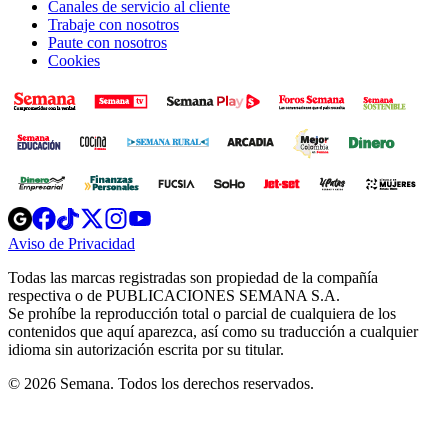
Canales de servicio al cliente
Trabaje con nosotros
Paute con nosotros
Cookies
Opens
Opens
Opens
Opens
Opens
in
in
in
in
in
Aviso de Privacidad
Opens
new
new
new
new
new
in
window
window
window
window
window
Todas las marcas registradas son propiedad de la compañía
new
respectiva o de PUBLICACIONES SEMANA S.A.
window
Se prohíbe la reproducción total o parcial de cualquiera de los
contenidos que aquí aparezca, así como su traducción a cualquier
idioma sin autorización escrita por su titular.
© 2026 Semana. Todos los derechos reservados.