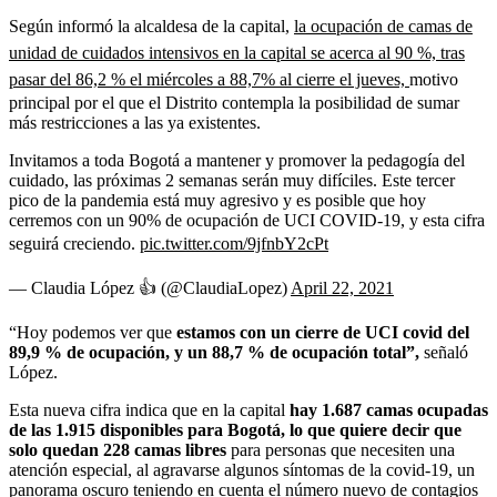
Según informó la alcaldesa de la capital,
la ocupación de camas de
unidad de cuidados intensivos en la capital se acerca al 90 %, tras
pasar del 86,2 % el miércoles a 88,7% al cierre el jueves,
motivo
principal por el que el Distrito contempla la posibilidad de sumar
más restricciones a las ya existentes.
Invitamos a toda Bogotá a mantener y promover la pedagogía del
cuidado, las próximas 2 semanas serán muy difíciles. Este tercer
pico de la pandemia está muy agresivo y es posible que hoy
cerremos con un 90% de ocupación de UCI COVID-19, y esta cifra
seguirá creciendo.
pic.twitter.com/9jfnbY2cPt
— Claudia López 👍 (@ClaudiaLopez)
April 22, 2021
“Hoy podemos ver que
estamos con un cierre de UCI covid del
89,9 % de ocupación, y un 88,7 % de ocupación total”,
señaló
López.
Esta nueva cifra indica que en la capital
hay 1.687 camas ocupadas
de las 1.915 disponibles para Bogotá, lo que quiere decir que
solo quedan 228 camas libres
para personas que necesiten una
atención especial, al agravarse algunos síntomas de la covid-19, un
panorama oscuro teniendo en cuenta el número nuevo de contagios