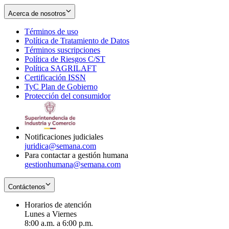
Acerca de nosotros
Términos de uso
Opens
Política de Tratamiento de Datos
in
Opens
Términos suscripciones
new
Opens
in
Política de Riesgos C/ST
window
in
Opens
new
Política SAGRILAFT
Opens
new
in
window
Certificación ISSN
Opens
in
window
new
TyC Plan de Gobierno
in
new
Opens
window
Protección del consumidor
new
window
in
Opens
window
new
in
window
new
window
Notificaciones judiciales
juridica@semana.com
Para contactar a gestión humana
gestionhumana@semana.com
Contáctenos
Horarios de atención
Lunes a Viernes
8:00 a.m. a 6:00 p.m.