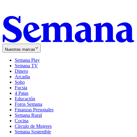
Nuestras marcas
Semana Play
Semana TV
Dinero
Arcadia
Soho
Opens
Fucsia
in
Opens
4 Patas
new
in
Educación
window
new
Foros Semana
window
Finanzas Personales
Semana Rural
Cocina
Círculo de Mujeres
Semana Sostenible