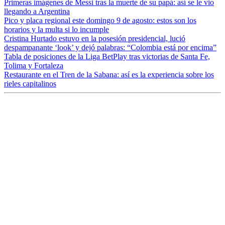
Primeras imágenes de Messi tras la muerte de su papá: así se le vio
llegando a Argentina
Pico y placa regional este domingo 9 de agosto: estos son los
horarios y la multa si lo incumple
Cristina Hurtado estuvo en la posesión presidencial, lució
despampanante ‘look’ y dejó palabras: “Colombia está por encima”
Tabla de posiciones de la Liga BetPlay tras victorias de Santa Fe,
Tolima y Fortaleza
Restaurante en el Tren de la Sabana: así es la experiencia sobre los
rieles capitalinos