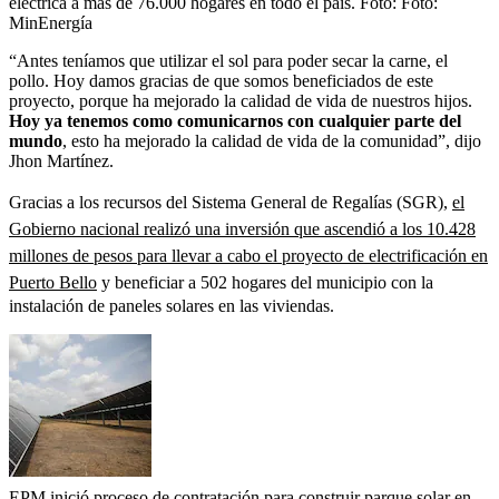
eléctrica a más de 76.000 hogares en todo el país.
Foto:
Foto:
MinEnergía
“Antes teníamos que utilizar el sol para poder secar la carne, el
pollo. Hoy damos gracias de que somos beneficiados de este
proyecto, porque ha mejorado la calidad de vida de nuestros hijos.
Hoy ya
tenemos como comunicarnos con cualquier parte del
mundo
, esto ha mejorado la calidad de vida de la comunidad”, dijo
Jhon Martínez.
Gracias a los recursos del Sistema General de Regalías (SGR),
el
Gobierno nacional realizó una inversión que ascendió a los 10.428
millones de pesos para llevar a cabo el proyecto de electrificación en
Puerto Bello
y beneficiar a 502 hogares del municipio con la
instalación de paneles solares en las viviendas.
EPM inició proceso de contratación para construir parque solar en