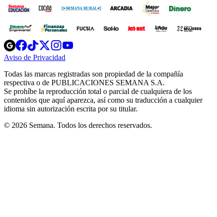
Opens
Opens
Opens
Opens
Opens
in
in
in
in
in
Aviso de Privacidad
Opens
new
new
new
new
new
in
window
window
window
window
window
Todas las marcas registradas son propiedad de la compañía
new
respectiva o de PUBLICACIONES SEMANA S.A.
window
Se prohíbe la reproducción total o parcial de cualquiera de los
contenidos que aquí aparezca, así como su traducción a cualquier
idioma sin autorización escrita por su titular.
© 2026 Semana. Todos los derechos reservados.