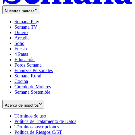
Nuestras marcas
Semana Play
Semana TV
Dinero
Arcadia
Soho
Opens
Fucsia
in
Opens
4 Patas
new
in
Educación
window
new
Foros Semana
window
Finanzas Personales
Semana Rural
Cocina
Círculo de Mujeres
Semana Sostenible
Acerca de nosotros
Términos de uso
Opens
Política de Tratamiento de Datos
in
Opens
Términos suscripciones
new
Opens
in
Política de Riesgos C/ST
window
in
Opens
new