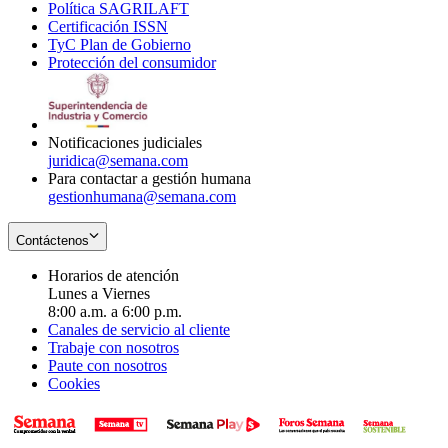
Política SAGRILAFT
Opens
new
in
window
Certificación ISSN
Opens
in
window
new
TyC Plan de Gobierno
in
new
Opens
window
Protección del consumidor
new
window
in
Opens
window
new
in
window
new
window
Notificaciones judiciales
juridica@semana.com
Para contactar a gestión humana
gestionhumana@semana.com
Contáctenos
Horarios de atención
Lunes a Viernes
8:00 a.m. a 6:00 p.m.
Canales de servicio al cliente
Trabaje con nosotros
Paute con nosotros
Cookies