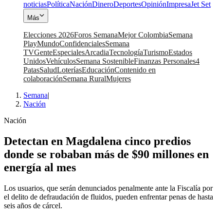
noticias
Política
Nación
Dinero
Deportes
Opinión
Impresa
Jet Set
Más
Elecciones 2026
Foros Semana
Mejor Colombia
Semana
Play
Mundo
Confidenciales
Semana
TV
Gente
Especiales
Arcadia
Tecnología
Turismo
Estados
Unidos
Vehículos
Semana Sostenible
Finanzas Personales
4
Patas
Salud
Loterías
Educación
Contenido en
colaboración
Semana Rural
Mujeres
Semana
|
Nación
Nación
Detectan en Magdalena cinco predios
donde se robaban más de $90 millones en
energía al mes
Los usuarios, que serán denunciados penalmente ante la Fiscalía por
el delito de defraudación de fluidos, pueden enfrentar penas de hasta
seis años de cárcel.