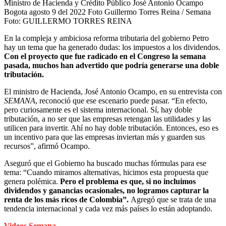
Ministro de Hacienda y Crédito Público José Antonio Ocampo
Bogota agosto 9 del 2022 Foto Guillermo Torres Reina / Semana
Foto:
GUILLERMO TORRES REINA
En la compleja y ambiciosa reforma tributaria del gobierno Petro
hay un tema que ha generado dudas: los impuestos a los dividendos.
Con el proyecto que fue radicado en el Congreso la semana
pasada, muchos han advertido que podría generarse una doble
tributación.
El ministro de Hacienda, José Antonio Ocampo, en su entrevista con
SEMANA
, reconoció que ese escenario puede pasar. “En efecto,
pero curiosamente es el sistema internacional. Sí, hay doble
tributación, a no ser que las empresas retengan las utilidades y las
utilicen para invertir. Ahí no hay doble tributación. Entonces, eso es
un incentivo para que las empresas inviertan más y guarden sus
recursos”, afirmó Ocampo.
Aseguró que el Gobierno ha buscado muchas fórmulas para ese
tema: “Cuando miramos alternativas, hicimos esta propuesta que
genera polémica.
Pero el problema es que, si no incluimos
dividendos y ganancias ocasionales, no logramos capturar la
renta de los más ricos de Colombia”.
Agregó que se trata de una
tendencia internacional y cada vez más países lo están adoptando.
Videos Semana