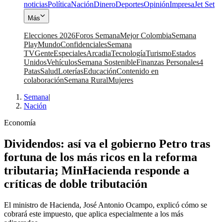
noticias
Política
Nación
Dinero
Deportes
Opinión
Impresa
Jet Set
Más
Elecciones 2026
Foros Semana
Mejor Colombia
Semana
Play
Mundo
Confidenciales
Semana
TV
Gente
Especiales
Arcadia
Tecnología
Turismo
Estados
Unidos
Vehículos
Semana Sostenible
Finanzas Personales
4
Patas
Salud
Loterías
Educación
Contenido en
colaboración
Semana Rural
Mujeres
Semana
|
Nación
Economía
Dividendos: así va el gobierno Petro tras
fortuna de los más ricos en la reforma
tributaria; MinHacienda responde a
críticas de doble tributación
El ministro de Hacienda, José Antonio Ocampo, explicó cómo se
cobrará este impuesto, que aplica especialmente a los más