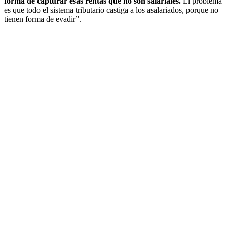
forma de capturar esas rentas que no son salariales.
El problema
es que todo el sistema tributario castiga a los asalariados, porque no
tienen forma de evadir”.