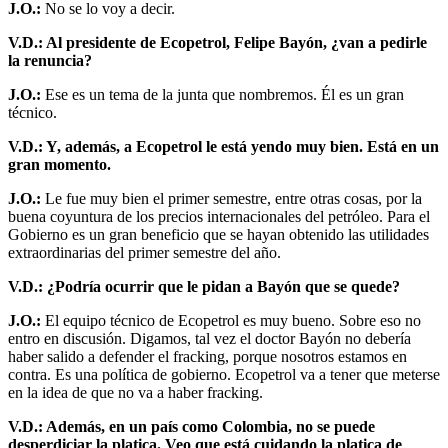
J.O.:
No se lo voy a decir.
V.D.: Al presidente de Ecopetrol, Felipe Bayón, ¿van a pedirle
la renuncia?
J.O.:
Ese es un tema de la junta que nombremos. Él es un gran
técnico.
V.D.: Y, además, a Ecopetrol le está yendo muy bien. Está en un
gran momento.
J.O.:
Le fue muy bien el primer semestre, entre otras cosas, por la
buena coyuntura de los precios internacionales del petróleo. Para el
Gobierno es un gran beneficio que se hayan obtenido las utilidades
extraordinarias del primer semestre del año.
V.D.: ¿Podría ocurrir que le pidan a Bayón que se quede?
J.O.:
El equipo técnico de Ecopetrol es muy bueno. Sobre eso no
entro en discusión. Digamos, tal vez el doctor Bayón no debería
haber salido a defender el fracking, porque nosotros estamos en
contra. Es una política de gobierno. Ecopetrol va a tener que meterse
en la idea de que no va a haber fracking.
V.D.: Además, en un país como Colombia, no se puede
desperdiciar la platica. Veo que está cuidando la platica de