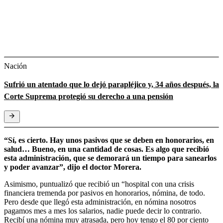
Nación
Sufrió un atentado que lo dejó parapléjico y, 34 años después, la
Corte Suprema protegió su derecho a una pensión
“Sí, es cierto. Hay unos pasivos que se deben en honorarios, en
salud… Bueno, en una cantidad de cosas. Es algo que recibió
esta administración, que se demorará un tiempo para sanearlos
y poder avanzar”, dijo el doctor Morera.
Asimismo, puntualizó que recibió un “hospital con una crisis
financiera tremenda por pasivos en honorarios, nómina, de todo.
Pero desde que llegó esta administración, en nómina nosotros
pagamos mes a mes los salarios, nadie puede decir lo contrario.
Recibí una nómina muy atrasada, pero hoy tengo el 80 por ciento