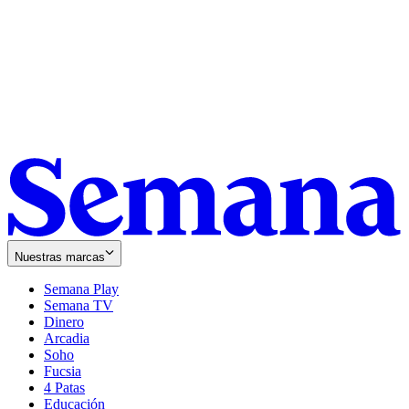
Nuestras marcas
Semana Play
Semana TV
Dinero
Arcadia
Soho
Opens
Fucsia
in
Opens
4 Patas
new
in
Educación
window
new