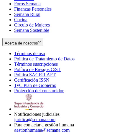
Foros Semana
window
Finanzas Personales
Semana Rural
Cocina
Círculo de Mujeres
Semana Sostenible
Acerca de nosotros
Términos de uso
Opens
Política de Tratamiento de Datos
in
Opens
Términos suscripciones
new
Opens
in
Política de Riesgos C/ST
window
in
Opens
new
Política SAGRILAFT
Opens
new
in
window
Certificación ISSN
Opens
in
window
new
TyC Plan de Gobierno
in
new
Opens
window
Protección del consumidor
new
window
in
Opens
window
new
in
window
new
window
Notificaciones judiciales
juridica@semana.com
Para contactar a gestión humana
gestionhumana@semana.com