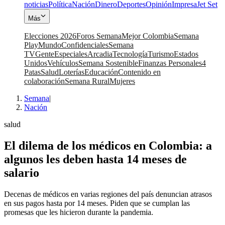
noticias
Política
Nación
Dinero
Deportes
Opinión
Impresa
Jet Set
Más
Elecciones 2026
Foros Semana
Mejor Colombia
Semana
Play
Mundo
Confidenciales
Semana
TV
Gente
Especiales
Arcadia
Tecnología
Turismo
Estados
Unidos
Vehículos
Semana Sostenible
Finanzas Personales
4
Patas
Salud
Loterías
Educación
Contenido en
colaboración
Semana Rural
Mujeres
Semana
|
Nación
salud
El dilema de los médicos en Colombia: a
algunos les deben hasta 14 meses de
salario
Decenas de médicos en varias regiones del país denuncian atrasos
en sus pagos hasta por 14 meses. Piden que se cumplan las
promesas que les hicieron durante la pandemia.