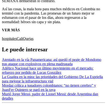
SEMANA demuestran lo contrario.
Así las cosas, la mala hora para muchos médicos en Colombia no
terminó con la pandemia. Las promesas de un futuro mejor se
esfumaron con el pasar de los días, ahora regresaron a la
normalidad: héroes sin capa y sin plata.
VER MÁS
hospitales
Cali
Quejas
Le puede interesar
Atentado en la vía Panamericana: así quedó el peaje de Mondomo
tras ataque con explosivos en plena madrugada
Atlético Nacional hace un último movimiento en el mercado:
refuerzo por pedido de Lucas González
La Guajira en la mira: las prioridades del Gobierno De La Espriella
para mejorar la infraestructura vial
Mordaz crítica a jugadores colombianos: “no tienen cerebro” y
JuanFer Quintero se paró en la raya
Murió Jorge Messi, padre de Lionel Messi: desde Argentina dan
detalles