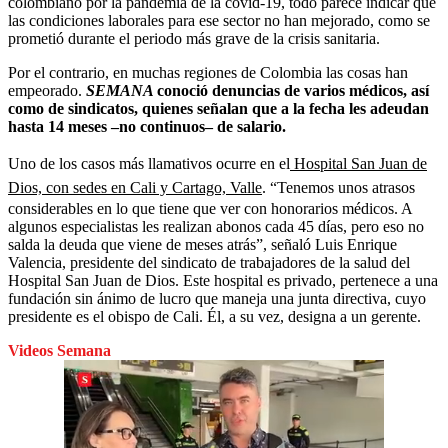
colombiano por la pandemia de la covid-19, todo parece indicar que
las condiciones laborales para ese sector no han mejorado, como se
prometió durante el periodo más grave de la crisis sanitaria.
Por el contrario, en muchas regiones de Colombia las cosas han
empeorado.
SEMANA
conoció denuncias de varios médicos, así
como de sindicatos, quienes señalan que a la fecha les adeudan
hasta 14 meses –no continuos– de salario.
Uno de los casos más llamativos ocurre en el
Hospital San Juan de
Dios, con sedes en Cali y Cartago, Valle
. “Tenemos unos atrasos
considerables en lo que tiene que ver con honorarios médicos. A
algunos especialistas les realizan abonos cada 45 días, pero eso no
salda la deuda que viene de meses atrás”, señaló Luis Enrique
Valencia, presidente del sindicato de trabajadores de la salud del
Hospital San Juan de Dios. Este hospital es privado, pertenece a una
fundación sin ánimo de lucro que maneja una junta directiva, cuyo
presidente es el obispo de Cali. Él, a su vez, designa a un gerente.
Videos Semana