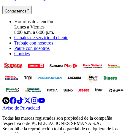
Contáctenos
Horarios de atención
Lunes a Viernes
8:00 a.m. a 6:00 p.m.
Canales de servicio al cliente
Trabaje con nosotros
Paute con nosotros
Cookies
Opens
Opens
Opens
Opens
Opens
in
in
in
in
in
Aviso de Privacidad
Opens
new
new
new
new
new
in
window
window
window
window
window
Todas las marcas registradas son propiedad de la compañía
new
respectiva o de PUBLICACIONES SEMANA S.A.
window
Se prohíbe la reproducción total o parcial de cualquiera de los