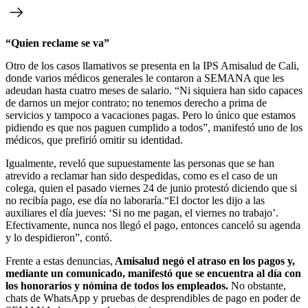
“Quien reclame se va”
Otro de los casos llamativos se presenta en la IPS Amisalud de Cali,
donde varios médicos generales le contaron a SEMANA que les
adeudan hasta cuatro meses de salario. “Ni siquiera han sido capaces
de darnos un mejor contrato; no tenemos derecho a prima de
servicios y tampoco a vacaciones pagas. Pero lo único que estamos
pidiendo es que nos paguen cumplido a todos”, manifestó uno de los
médicos, que prefirió omitir su identidad.
Igualmente, reveló que supuestamente las personas que se han
atrevido a reclamar han sido despedidas, como es el caso de un
colega, quien el pasado viernes 24 de junio protestó diciendo que si
no recibía pago, ese día no laboraría.“El doctor les dijo a las
auxiliares el día jueves: ‘Si no me pagan, el viernes no trabajo’.
Efectivamente, nunca nos llegó el pago, entonces canceló su agenda
y lo despidieron”, contó.
Frente a estas denuncias,
Amisalud negó el atraso en los pagos y,
mediante un comunicado, manifestó que se encuentra al día con
los honorarios y nómina de todos los empleados.
No obstante,
chats de WhatsApp y pruebas de desprendibles de pago en poder de