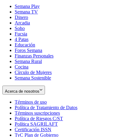
Semana Play
Semana TV
Dinero
Arcadia
Soho
Opens
Fucsia
in
Opens
4 Patas
new
in
Educación
window
new
Foros Semana
window
Finanzas Personales
Semana Rural
Cocina
Círculo de Mujeres
Semana Sostenible
Acerca de nosotros
Términos de uso
Opens
Política de Tratamiento de Datos
in
Opens
Términos suscripciones
new
Opens
in
Política de Riesgos C/ST
window
in
Opens
new
Política SAGRILAFT
Opens
new
in
window
Certificación ISSN
Opens
in
window
new
TyC Plan de Gobierno
in
new
Opens
window