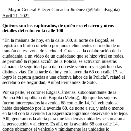
— Mayor General Eliécer Camacho Jiménez (@PoliciaBogota)
April 21, 2022
Quiénes son los capturados, de quién era el carro y otros
detalles del robo en la calle 100
“En la mañana de hoy, en la calle 100, al norte de Bogotá, se
registró un hurto cometido por unos delincuentes en medio de un
trancón en esa zona de la ciudad. Gracias a la colaboración de la
ciudadanía, a un video de un ciudadano que se hizo viral en redes,
se permitió la rápida acción de la Policía, se activaron nuestras
cámaras de seguridad para dar con este vehículo y seguirlo en las
distintas vías. En la tarde de hoy, en la avenida 68 con calle 17, se
logró la captura gracias a una efectiva labor de la Policía”, relató el
secretario de Seguridad, Aníbal Fernández de Soto.
Por su parte, el coronel Édgar Cárdenas, subcomandante de la
Policía Metropolitana de Bogotá (Mebog), dijo que los sujetos
fueron interceptados la avenida 68 con calle 14, “el vehículo se
había desplazado por la avenida 68, de norte a sur, y más o menos
en la 68 con la avenida La Esperanza logramos observarlo a lo lejos.
Allí, generamos la alerta para que las demás unidades se sumaran a
la persecución y al cierre. Es allí, en la avenida 68 con calle 14,
donde ubicamos el vehículo y rápidamente las unidades lo