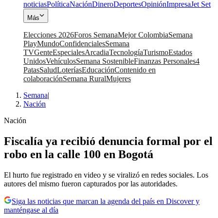
noticias
Política
Nación
Dinero
Deportes
Opinión
Impresa
Jet Set
Más
Elecciones 2026
Foros Semana
Mejor Colombia
Semana
Play
Mundo
Confidenciales
Semana
TV
Gente
Especiales
Arcadia
Tecnología
Turismo
Estados
Unidos
Vehículos
Semana Sostenible
Finanzas Personales
4
Patas
Salud
Loterías
Educación
Contenido en
colaboración
Semana Rural
Mujeres
Semana
|
Nación
Nación
Fiscalía ya recibió denuncia formal por el
robo en la calle 100 en Bogotá
El hurto fue registrado en video y se viralizó en redes sociales. Los
autores del mismo fueron capturados por las autoridades.
Siga las noticias que marcan la agenda del país en Discover y
manténgase al día