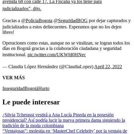
avenida 68 con calle 17. La Fiscalía ya los tiene para
judicializarlos”, dijo.
Gracias a
@PoliciaBogota
@SeguridadBOG
por dejar capturados y
judicializados a estos delincuentes. Esperamos que no los dejen
libres!
Operaciones como estas, aunque no se viralizan, se logran todos los
días en Bogotá gracias a la colaboración ciudadana y seguridad
institucional.
pic.twitter.com/UKWfd0HNec
— Claudia López Hernández (@ClaudiaLopez)
April 22, 2022
VER MÁS
Inseguridad
Bogotá
Hurto
Le puede interesar
¿Silvia Tcherassi vestirá a Ana Lucía Pineda en la posesión
presidencial? Así podría lucir la nueva primera dama siguiendo la
tradición de la moda colombiana
“Ventajosas”: molestia en ‘MasterChef Celebrity’ por la ventaja de