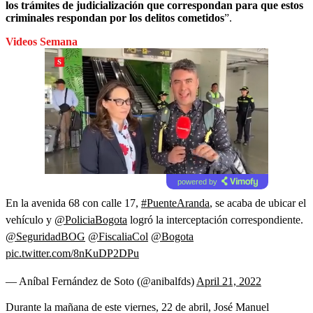
los trámites de judicialización que correspondan para que estos
criminales respondan por los delitos cometidos
”.
Videos Semana
powered by
En la avenida 68 con calle 17,
#PuenteAranda
, se acaba de ubicar el
vehículo y
@PoliciaBogota
logró la interceptación correspondiente.
@SeguridadBOG
@FiscaliaCol
@Bogota
pic.twitter.com/8nKuDP2DPu
— Aníbal Fernández de Soto (@anibalfds)
April 21, 2022
Durante la mañana de este viernes, 22 de abril, José Manuel