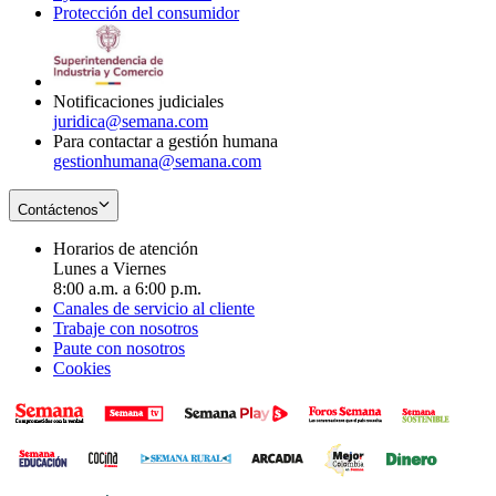
Protección del consumidor
new
window
in
Opens
window
new
in
window
new
window
Notificaciones judiciales
juridica@semana.com
Para contactar a gestión humana
gestionhumana@semana.com
Contáctenos
Horarios de atención
Lunes a Viernes
8:00 a.m. a 6:00 p.m.
Canales de servicio al cliente
Trabaje con nosotros
Paute con nosotros
Cookies