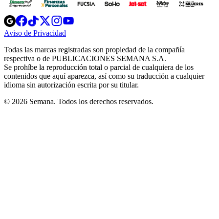
Opens
Opens
Opens
Opens
Opens
in
in
in
in
in
Aviso de Privacidad
Opens
new
new
new
new
new
in
window
window
window
window
window
Todas las marcas registradas son propiedad de la compañía
new
respectiva o de PUBLICACIONES SEMANA S.A.
window
Se prohíbe la reproducción total o parcial de cualquiera de los
contenidos que aquí aparezca, así como su traducción a cualquier
idioma sin autorización escrita por su titular.
© 2026 Semana. Todos los derechos reservados.