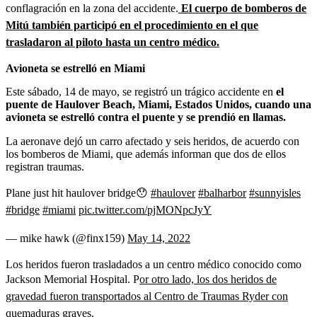
conflagración en la zona del accidente.
El cuerpo de bomberos de
Mitú también participó en el procedimiento en el que
trasladaron al piloto hasta un centro médico.
Avioneta se estrelló en Miami
Este sábado, 14 de mayo, se registró un trágico accidente en
el
puente de Haulover Beach, Miami, Estados Unidos, cuando una
avioneta se estrelló contra el puente y se prendió en llamas.
La aeronave dejó un carro afectado y seis heridos, de acuerdo con
los bomberos de Miami, que además informan que dos de ellos
registran traumas.
Plane just hit haulover bridge😯
#haulover
#balharbor
#sunnyisles
#bridge
#miami
pic.twitter.com/pjMONpcJyY
— mike hawk (@finx159)
May 14, 2022
Los heridos fueron trasladados a un centro médico conocido como
Jackson Memorial Hospital. P
or otro lado, los dos heridos de
gravedad fueron transportados al Centro de Traumas Ryder con
quemaduras graves.