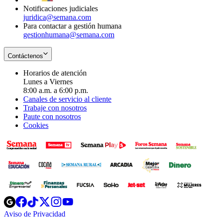
Notificaciones judiciales
juridica@semana.com
Para contactar a gestión humana
gestionhumana@semana.com
Contáctenos
Horarios de atención
Lunes a Viernes
8:00 a.m. a 6:00 p.m.
Canales de servicio al cliente
Trabaje con nosotros
Paute con nosotros
Cookies
Opens
Opens
Opens
Opens
Opens
in
in
in
in
in
Aviso de Privacidad
Opens