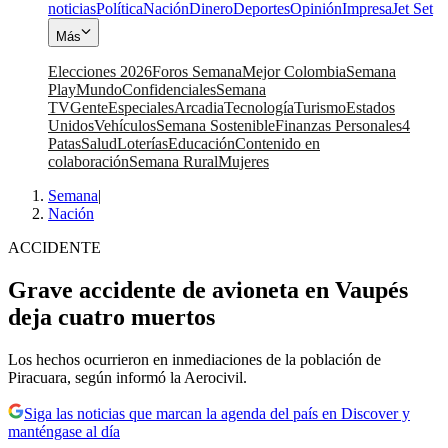
noticias
Política
Nación
Dinero
Deportes
Opinión
Impresa
Jet Set
Más
Elecciones 2026
Foros Semana
Mejor Colombia
Semana
Play
Mundo
Confidenciales
Semana
TV
Gente
Especiales
Arcadia
Tecnología
Turismo
Estados
Unidos
Vehículos
Semana Sostenible
Finanzas Personales
4
Patas
Salud
Loterías
Educación
Contenido en
colaboración
Semana Rural
Mujeres
Semana
|
Nación
ACCIDENTE
Grave accidente de avioneta en Vaupés
deja cuatro muertos
Los hechos ocurrieron en inmediaciones de la población de
Piracuara, según informó la Aerocivil.
Siga las noticias que marcan la agenda del país en Discover y
manténgase al día