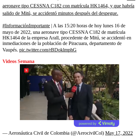
aeronave tipo CESSNA C182 con matrícula HK1464, y que habría
salido de Mitú, se accidentó minutos después del despegue.
#InformaciónImportante
| A las 15:20 horas de hoy lunes 16 de
mayo de 2022, una aeronave tipo CESSNA C182 de matrícula
HK1464 de la empresa Arall, procedente de Mitú, se accidentó en
inmediaciones de la población de Piracuara, departamento de
Vaupés.
pic.twitter.com/rBDoklmphG
Videos Semana
powered by
— Aeronáutica Civil de Colombia (@AerocivilCol)
May 17, 2022