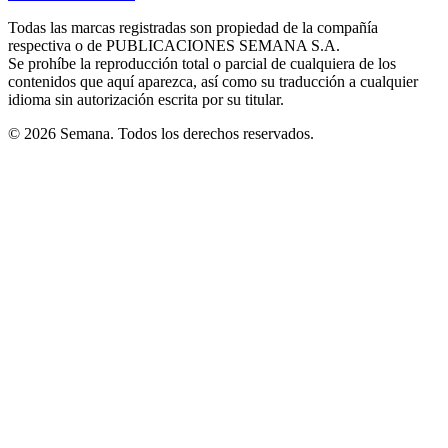
new
new
new
new
new
in
window
window
window
window
window
Todas las marcas registradas son propiedad de la compañía
new
respectiva o de PUBLICACIONES SEMANA S.A.
window
Se prohíbe la reproducción total o parcial de cualquiera de los
contenidos que aquí aparezca, así como su traducción a cualquier
idioma sin autorización escrita por su titular.
© 2026 Semana. Todos los derechos reservados.