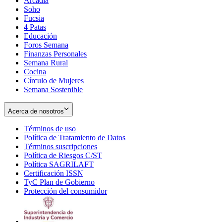
Arcadia
Soho
Opens
Fucsia
in
Opens
4 Patas
new
in
Educación
window
new
Foros Semana
window
Finanzas Personales
Semana Rural
Cocina
Círculo de Mujeres
Semana Sostenible
Acerca de nosotros
Términos de uso
Opens
Política de Tratamiento de Datos
in
Opens
Términos suscripciones
new
Opens
in
Política de Riesgos C/ST
window
in
Opens
new
Política SAGRILAFT
Opens
new
in
window
Certificación ISSN
Opens
in
window
new
TyC Plan de Gobierno
in
new
Opens
window
Protección del consumidor
new
window
in
Opens
window
new
in
window
new
window