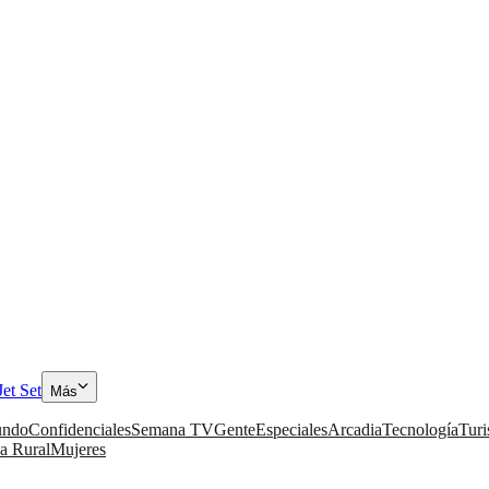
Jet Set
Más
ndo
Confidenciales
Semana TV
Gente
Especiales
Arcadia
Tecnología
Tur
a Rural
Mujeres