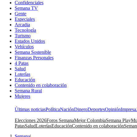
Confidenciales
Semana TV
Gente
Especiales
Arcadia
Tecnología
Turismo
Estados Unidos
Vehículos
Semana Sostenible
Finanzas Personales
4 Patas
Salud
Loterías
Educación
Contenido en colaboración
Semana Rural
Mujeres
Últimas noticias
Política
Nación
Dinero
Deportes
Opinión
Impresa
Elecciones 2026
Foros Semana
Mejor Colombia
Semana Play
Mu
Patas
Salud
Loterías
Educación
Contenido en colaboración
Seman
Semana
|