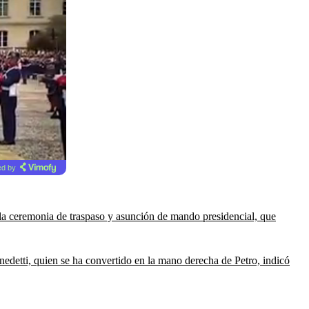
d by
la ceremonia de traspaso y asunción de mando presidencial, que
detti, quien se ha convertido en la mano derecha de Petro, indicó