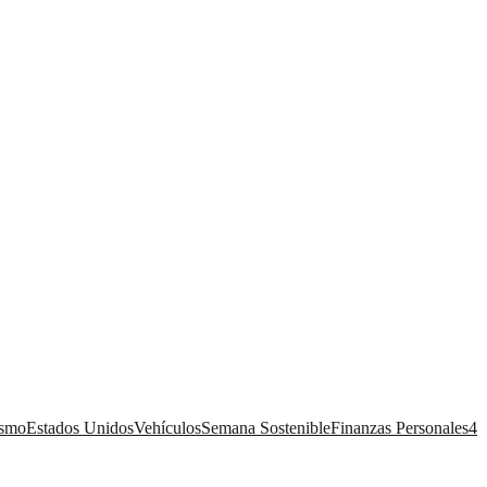
ismo
Estados Unidos
Vehículos
Semana Sostenible
Finanzas Personales
4