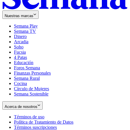
Nuestras marcas
Semana Play
Semana TV
Dinero
Arcadia
Soho
Opens
Fucsia
in
Opens
4 Patas
new
in
Educación
window
new
Foros Semana
window
Finanzas Personales
Semana Rural
Cocina
Círculo de Mujeres
Semana Sostenible
Acerca de nosotros
Términos de uso
Opens
Política de Tratamiento de Datos
in
Opens
Términos suscripciones
new
Opens
in