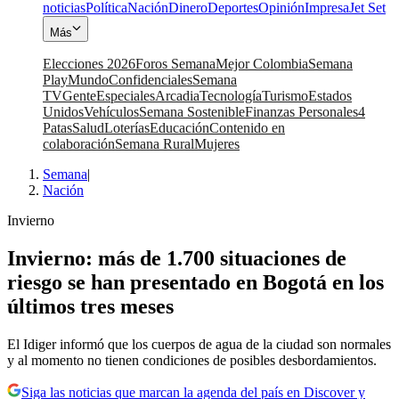
noticias
Política
Nación
Dinero
Deportes
Opinión
Impresa
Jet Set
Más
Elecciones 2026
Foros Semana
Mejor Colombia
Semana
Play
Mundo
Confidenciales
Semana
TV
Gente
Especiales
Arcadia
Tecnología
Turismo
Estados
Unidos
Vehículos
Semana Sostenible
Finanzas Personales
4
Patas
Salud
Loterías
Educación
Contenido en
colaboración
Semana Rural
Mujeres
Semana
|
Nación
Invierno
Invierno: más de 1.700 situaciones de
riesgo se han presentado en Bogotá en los
últimos tres meses
El Idiger informó que los cuerpos de agua de la ciudad son normales
y al momento no tienen condiciones de posibles desbordamientos.
Siga las noticias que marcan la agenda del país en Discover y