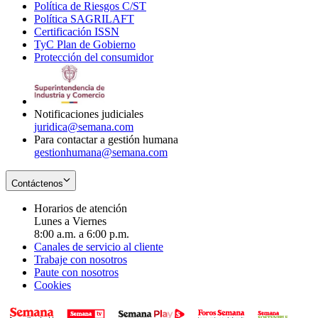
Política de Riesgos C/ST
window
in
Opens
new
Política SAGRILAFT
Opens
new
in
window
Certificación ISSN
Opens
in
window
new
TyC Plan de Gobierno
in
new
Opens
window
Protección del consumidor
new
window
in
Opens
window
new
in
window
new
window
Notificaciones judiciales
juridica@semana.com
Para contactar a gestión humana
gestionhumana@semana.com
Contáctenos
Horarios de atención
Lunes a Viernes
8:00 a.m. a 6:00 p.m.
Canales de servicio al cliente
Trabaje con nosotros
Paute con nosotros
Cookies