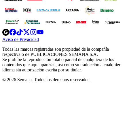
Opens
Opens
Opens
Opens
Opens
in
in
in
in
in
Aviso de Privacidad
Opens
new
new
new
new
new
in
window
window
window
window
window
Todas las marcas registradas son propiedad de la compañía
new
respectiva o de PUBLICACIONES SEMANA S.A.
window
Se prohíbe la reproducción total o parcial de cualquiera de los
contenidos que aquí aparezca, así como su traducción a cualquier
idioma sin autorización escrita por su titular.
© 2026 Semana. Todos los derechos reservados.