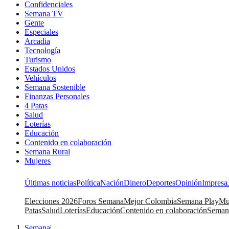
Confidenciales
Semana TV
Gente
Especiales
Arcadia
Tecnología
Turismo
Estados Unidos
Vehículos
Semana Sostenible
Finanzas Personales
4 Patas
Salud
Loterías
Educación
Contenido en colaboración
Semana Rural
Mujeres
Últimas noticias
Política
Nación
Dinero
Deportes
Opinión
Impresa
Elecciones 2026
Foros Semana
Mejor Colombia
Semana Play
Mu
Patas
Salud
Loterías
Educación
Contenido en colaboración
Seman
Semana
|