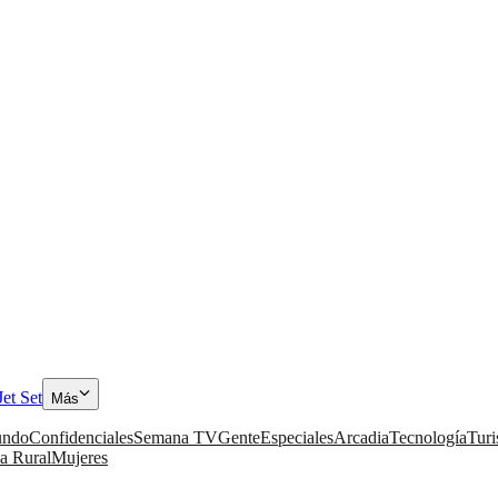
Jet Set
Más
ndo
Confidenciales
Semana TV
Gente
Especiales
Arcadia
Tecnología
Tur
a Rural
Mujeres