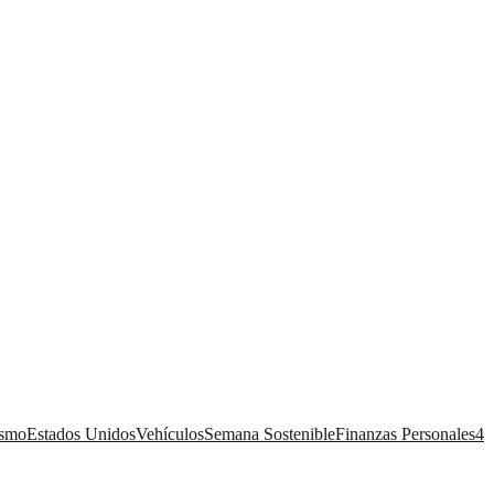
ismo
Estados Unidos
Vehículos
Semana Sostenible
Finanzas Personales
4