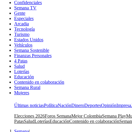
Confidenciales
Semana TV
Gente
Especiales
Arcadia
Tecnología
Turismo
Estados Unidos
Vehículos
Semana Sostenible
Finanzas Personales
4 Patas
Salud
Loterías
Educación
Contenido en colaboración
Semana Rural
Mujeres
Últimas noticias
Política
Nación
Dinero
Deportes
Opinión
Impresa
Elecciones 2026
Foros Semana
Mejor Colombia
Semana Play
Mu
Patas
Salud
Loterías
Educación
Contenido en colaboración
Seman
Semana
|