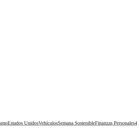
ismo
Estados Unidos
Vehículos
Semana Sostenible
Finanzas Personales
4