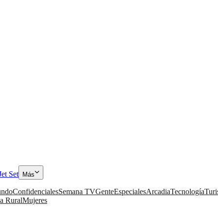
Jet Set
Más
ndo
Confidenciales
Semana TV
Gente
Especiales
Arcadia
Tecnología
Tur
a Rural
Mujeres