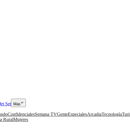
Jet Set
Más
ndo
Confidenciales
Semana TV
Gente
Especiales
Arcadia
Tecnología
Tur
a Rural
Mujeres