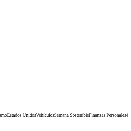
ismo
Estados Unidos
Vehículos
Semana Sostenible
Finanzas Personales
4