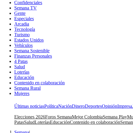
Confidenciales
Semana TV
Gente
Especiales
Arcadia
Tecnología
Turismo
Estados Unidos
Vehículos
Semana Sostenible
Finanzas Personales
4 Patas
Salud
Loterías
Educación
Contenido en colaboración
Semana Rural
Mujeres
Últimas noticias
Política
Nación
Dinero
Deportes
Opinión
Impresa
Elecciones 2026
Foros Semana
Mejor Colombia
Semana Play
Mu
Patas
Salud
Loterías
Educación
Contenido en colaboración
Seman
Semana
|