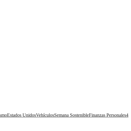
ismo
Estados Unidos
Vehículos
Semana Sostenible
Finanzas Personales
4