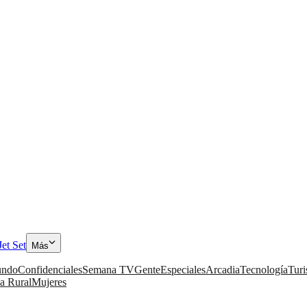
Jet Set
Más
ndo
Confidenciales
Semana TV
Gente
Especiales
Arcadia
Tecnología
Tur
a Rural
Mujeres