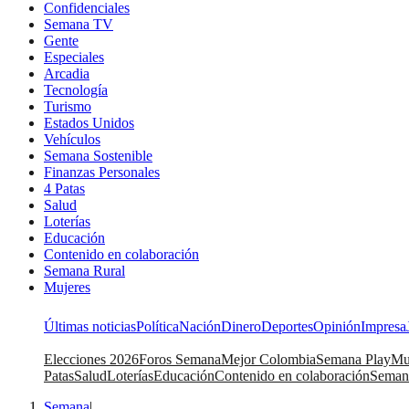
Confidenciales
Semana TV
Gente
Especiales
Arcadia
Tecnología
Turismo
Estados Unidos
Vehículos
Semana Sostenible
Finanzas Personales
4 Patas
Salud
Loterías
Educación
Contenido en colaboración
Semana Rural
Mujeres
Últimas noticias
Política
Nación
Dinero
Deportes
Opinión
Impresa
Elecciones 2026
Foros Semana
Mejor Colombia
Semana Play
Mu
Patas
Salud
Loterías
Educación
Contenido en colaboración
Seman
Semana
|