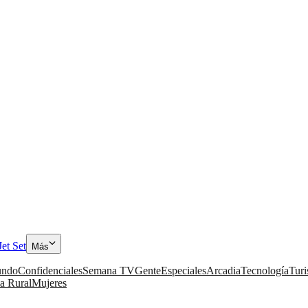
Jet Set
Más
ndo
Confidenciales
Semana TV
Gente
Especiales
Arcadia
Tecnología
Tur
a Rural
Mujeres