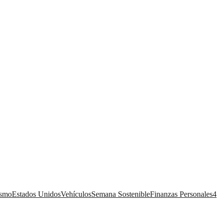
ismo
Estados Unidos
Vehículos
Semana Sostenible
Finanzas Personales
4