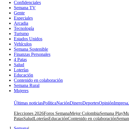
Confidenciales
Semana TV
Gente
Especiales
Arcadia
Tecnología
Turismo
Estados Unidos
Vehículos
Semana Sostenible
Finanzas Personales
4 Patas
Salud
Loterías
Educación
Contenido en colaboración
Semana Rural
Mujeres
Últimas noticias
Política
Nación
Dinero
Deportes
Opinión
Impresa
Elecciones 2026
Foros Semana
Mejor Colombia
Semana Play
Mu
Patas
Salud
Loterías
Educación
Contenido en colaboración
Seman
Semana
|