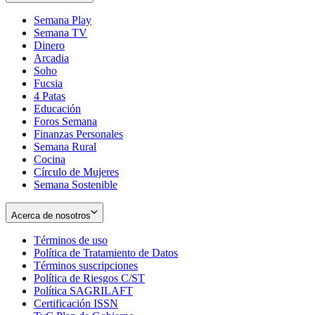
Semana Play
Semana TV
Dinero
Arcadia
Soho
Opens
Fucsia
in
Opens
4 Patas
new
in
Educación
window
new
Foros Semana
window
Finanzas Personales
Semana Rural
Cocina
Círculo de Mujeres
Semana Sostenible
Acerca de nosotros
Términos de uso
Opens
Política de Tratamiento de Datos
in
Opens
Términos suscripciones
new
Opens
in
Política de Riesgos C/ST
window
in
Opens
new
Política SAGRILAFT
Opens
new
in
window
Certificación ISSN
Opens
in
window
new