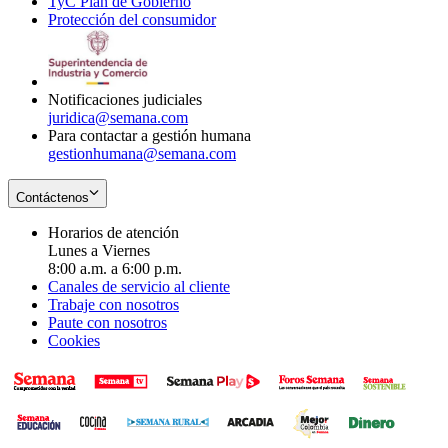
TyC Plan de Gobierno
in
new
Opens
window
Protección del consumidor
new
window
in
Opens
window
new
in
window
new
window
Notificaciones judiciales
juridica@semana.com
Para contactar a gestión humana
gestionhumana@semana.com
Contáctenos
Horarios de atención
Lunes a Viernes
8:00 a.m. a 6:00 p.m.
Canales de servicio al cliente
Trabaje con nosotros
Paute con nosotros
Cookies