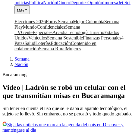
noticias
Política
Nación
Dinero
Deportes
Opinión
Impresa
Jet Set
Más
Elecciones 2026
Foros Semana
Mejor Colombia
Semana
Play
Mundo
Confidenciales
Semana
TV
Gente
Especiales
Arcadia
Tecnología
Turismo
Estados
Unidos
Vehículos
Semana Sostenible
Finanzas Personales
4
Patas
Salud
Loterías
Educación
Contenido en
colaboración
Semana Rural
Mujeres
Semana
|
Nación
Bucaramanga
Video | Ladrón se robó un celular con el
que transmitían misas en Bucaramanga
Sin tener en cuenta el uso que se le daba al aparato tecnológico, el
sujeto se lo llevó. Sin embargo, no se percató y todo quedó grabado.
Siga las noticias que marcan la agenda del país en Discover y
manténgase al día