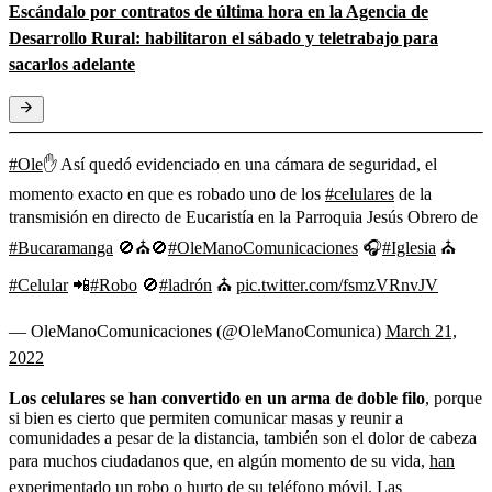
Escándalo por contratos de última hora en la Agencia de
Desarrollo Rural: habilitaron el sábado y teletrabajo para
sacarlos adelante
#Ole
✋ Así quedó evidenciado en una cámara de seguridad, el
momento exacto en que es robado uno de los
#celulares
de la
transmisión en directo de Eucaristía en la Parroquia Jesús Obrero de
#Bucaramanga
🚫⛪🚫
#OleManoComunicaciones
🎧
#Iglesia
⛪
#Celular
📲
#Robo
🚫
#ladrón
⛪
pic.twitter.com/fsmzVRnvJV
— OleManoComunicaciones (@OleManoComunica)
March 21,
2022
Los celulares se han convertido en un arma de doble filo
, porque
si bien es cierto que permiten comunicar masas y reunir a
comunidades a pesar de la distancia, también son el dolor de cabeza
para muchos ciudadanos que, en algún momento de su vida,
han
experimentado un robo o hurto de su teléfono móvil.
Las