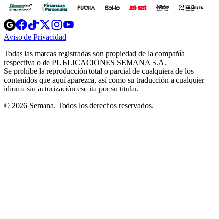
Opens
Opens
Opens
Opens
Opens
in
in
in
in
in
Aviso de Privacidad
Opens
new
new
new
new
new
in
window
window
window
window
window
Todas las marcas registradas son propiedad de la compañía
new
respectiva o de PUBLICACIONES SEMANA S.A.
window
Se prohíbe la reproducción total o parcial de cualquiera de los
contenidos que aquí aparezca, así como su traducción a cualquier
idioma sin autorización escrita por su titular.
© 2026 Semana. Todos los derechos reservados.