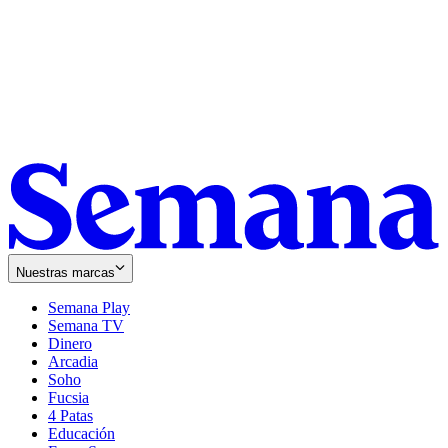
Nuestras marcas
Semana Play
Semana TV
Dinero
Arcadia
Soho
Opens
Fucsia
in
Opens
4 Patas
new
in
Educación
window
new