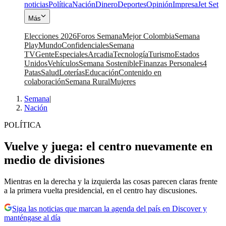
noticias
Política
Nación
Dinero
Deportes
Opinión
Impresa
Jet Set
Más
Elecciones 2026
Foros Semana
Mejor Colombia
Semana
Play
Mundo
Confidenciales
Semana
TV
Gente
Especiales
Arcadia
Tecnología
Turismo
Estados
Unidos
Vehículos
Semana Sostenible
Finanzas Personales
4
Patas
Salud
Loterías
Educación
Contenido en
colaboración
Semana Rural
Mujeres
Semana
|
Nación
POLÍTICA
Vuelve y juega: el centro nuevamente en
medio de divisiones
Mientras en la derecha y la izquierda las cosas parecen claras frente
a la primera vuelta presidencial, en el centro hay discusiones.
Siga las noticias que marcan la agenda del país en Discover y
manténgase al día