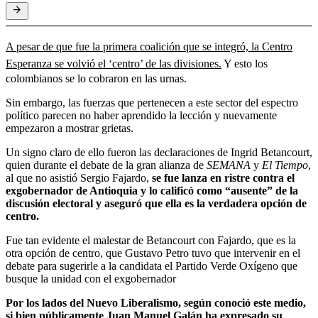
A pesar de que fue la primera coalición que se integró, la Centro
Esperanza se volvió el ‘centro’ de las divisiones.
Y esto los
colombianos se lo cobraron en las urnas.
Sin embargo, las fuerzas que pertenecen a este sector del espectro
político parecen no haber aprendido la lección y nuevamente
empezaron a mostrar grietas.
Un signo claro de ello fueron las declaraciones de Ingrid Betancourt,
quien durante el debate de la gran alianza de
SEMANA
y
El Tiempo
,
al que no asistió Sergio Fajardo,
se fue lanza en ristre contra el
exgobernador de Antioquia y lo calificó como “ausente” de la
discusión electoral y aseguró que ella es la verdadera opción de
centro.
Fue tan evidente el malestar de Betancourt con Fajardo, que es la
otra opción de centro, que Gustavo Petro tuvo que intervenir en el
debate para sugerirle a la candidata el Partido Verde Oxígeno que
busque la unidad con el exgobernador
Por los lados del Nuevo Liberalismo, según conoció este medio,
si bien públicamente Juan Manuel Galán ha expresado su