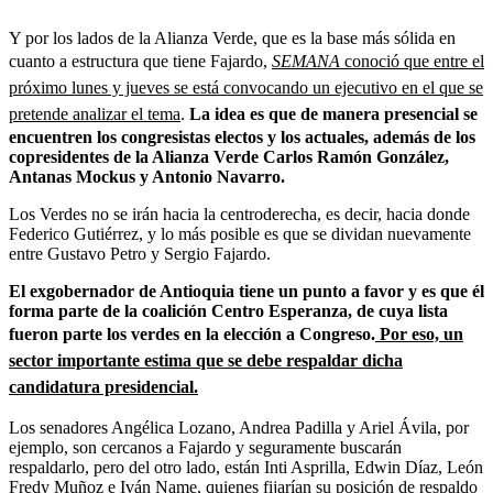
Y por los lados de la Alianza Verde, que es la base más sólida en
cuanto a estructura que tiene Fajardo,
SEMANA
conoció que entre el
próximo lunes y jueves se está convocando un ejecutivo en el que se
pretende analizar el tema
.
La idea es que de manera presencial se
encuentren los congresistas electos y los actuales, además de los
copresidentes de la Alianza Verde Carlos Ramón González,
Antanas Mockus y Antonio Navarro.
Los Verdes no se irán hacia la centroderecha, es decir, hacia donde
Federico Gutiérrez, y lo más posible es que se dividan nuevamente
entre Gustavo Petro y Sergio Fajardo.
El exgobernador de Antioquia tiene un punto a favor y es que él
forma parte de la coalición Centro Esperanza, de cuya lista
fueron parte los verdes en la elección a Congreso.
Por eso, un
sector importante estima que se debe respaldar dicha
candidatura presidencial.
Los senadores Angélica Lozano, Andrea Padilla y Ariel Ávila, por
ejemplo, son cercanos a Fajardo y seguramente buscarán
respaldarlo, pero del otro lado, están Inti Asprilla, Edwin Díaz, León
Fredy Muñoz e Iván Name, quienes fijarían su posición de respaldo