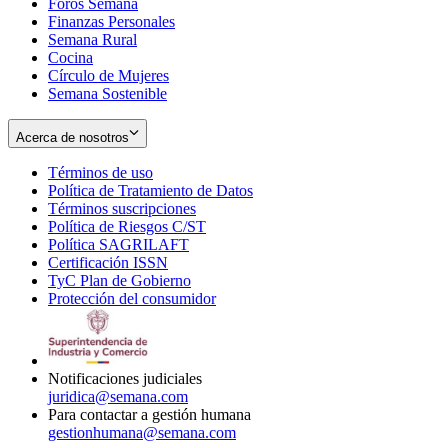
Foros Semana
window
Finanzas Personales
Semana Rural
Cocina
Círculo de Mujeres
Semana Sostenible
Acerca de nosotros
Términos de uso
Opens
Política de Tratamiento de Datos
in
Opens
Términos suscripciones
new
Opens
in
Política de Riesgos C/ST
window
in
Opens
new
Política SAGRILAFT
Opens
new
in
window
Certificación ISSN
Opens
in
window
new
TyC Plan de Gobierno
in
new
Opens
window
Protección del consumidor
new
window
in
Opens
window
new
in
window
new
window
Notificaciones judiciales
juridica@semana.com
Para contactar a gestión humana
gestionhumana@semana.com