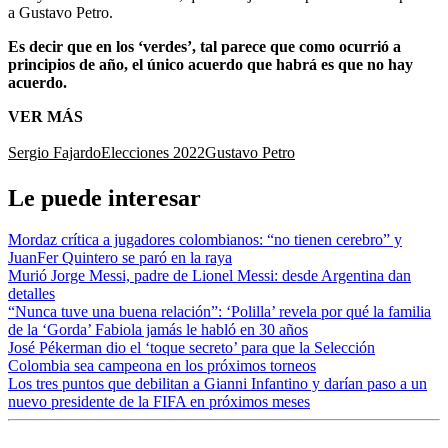
a Gustavo Petro.
Es decir que en los ‘verdes’, tal parece que como ocurrió a
principios de año, el único acuerdo que habrá es que no hay
acuerdo.
VER MÁS
Sergio Fajardo
Elecciones 2022
Gustavo Petro
Le puede interesar
Mordaz crítica a jugadores colombianos: “no tienen cerebro” y
JuanFer Quintero se paró en la raya
Murió Jorge Messi, padre de Lionel Messi: desde Argentina dan
detalles
“Nunca tuve una buena relación”: ‘Polilla’ revela por qué la familia
de la ‘Gorda’ Fabiola jamás le habló en 30 años
José Pékerman dio el ‘toque secreto’ para que la Selección
Colombia sea campeona en los próximos torneos
Los tres puntos que debilitan a Gianni Infantino y darían paso a un
nuevo presidente de la FIFA en próximos meses