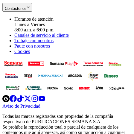
Contáctenos
Horarios de atención
Lunes a Viernes
8:00 a.m. a 6:00 p.m.
Canales de servicio al cliente
Trabaje con nosotros
Paute con nosotros
Cookies
Opens
Opens
Opens
Opens
Opens
in
in
in
in
in
Aviso de Privacidad
Opens
new
new
new
new
new
in
window
window
window
window
window
Todas las marcas registradas son propiedad de la compañía
new
respectiva o de PUBLICACIONES SEMANA S.A.
window
Se prohíbe la reproducción total o parcial de cualquiera de los
contenidos que aquí aparezca, así como su traducción a cualquier