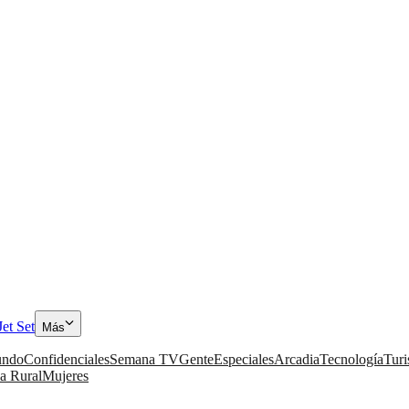
Jet Set
Más
ndo
Confidenciales
Semana TV
Gente
Especiales
Arcadia
Tecnología
Tur
a Rural
Mujeres