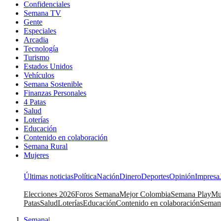
Confidenciales
Semana TV
Gente
Especiales
Arcadia
Tecnología
Turismo
Estados Unidos
Vehículos
Semana Sostenible
Finanzas Personales
4 Patas
Salud
Loterías
Educación
Contenido en colaboración
Semana Rural
Mujeres
Últimas noticias
Política
Nación
Dinero
Deportes
Opinión
Impresa
Elecciones 2026
Foros Semana
Mejor Colombia
Semana Play
Mu
Patas
Salud
Loterías
Educación
Contenido en colaboración
Seman
Semana
|