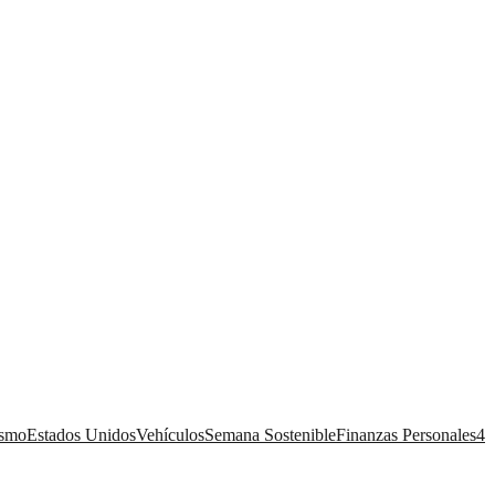
ismo
Estados Unidos
Vehículos
Semana Sostenible
Finanzas Personales
4