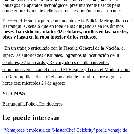
hallazgos de aparatos tecnológicos, presuntamente usados para
cometer precisamente delitos como la extorsión, son alarmantes.
El coronel Jorge Urquijo, comandante de la Policía Metropolitana de
Barranquilla, señaló que en total de las diligencias en los últimos
meses,
han sido incautados 62 celulares, ocultos en las paredes,
pisos y hasta en la ropa interior de los reclusos.
“En un trabajo articulado con la Fiscalía General de la Nación, el
Inpec, las autoridades distritales, logramos la incautación de 38
celulares, 37 sim cards y 37 cargadores en allanamientos
simultáneos en la cárcel distrital El Bosque y la cárcel Modelo, aquí
en Barranquilla”,
declaró el comandante Urquijo, hace algunas
horas este miércoles 24 de agosto.
VER MÁS
Barranquilla
Policía
Conductores
Le puede interesar
“Ventajosas”: molestia en ‘MasterChef Celebrity’ por la ventaja de