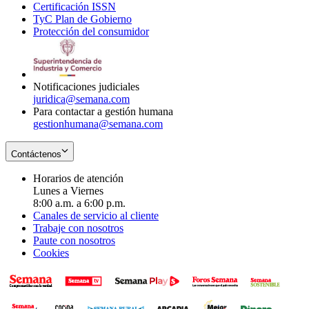
Certificación ISSN
Opens
in
window
new
TyC Plan de Gobierno
in
new
Opens
window
Protección del consumidor
new
window
in
Opens
window
new
in
window
new
window
Notificaciones judiciales
juridica@semana.com
Para contactar a gestión humana
gestionhumana@semana.com
Contáctenos
Horarios de atención
Lunes a Viernes
8:00 a.m. a 6:00 p.m.
Canales de servicio al cliente
Trabaje con nosotros
Paute con nosotros
Cookies