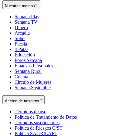
Nuestras marcas
Semana Play
Semana TV
Dinero
Arcadia
Soho
Opens
Fucsia
in
Opens
4 Patas
new
in
Educación
window
new
Foros Semana
window
Finanzas Personales
Semana Rural
Cocina
Círculo de Mujeres
Semana Sostenible
Acerca de nosotros
Términos de uso
Opens
Política de Tratamiento de Datos
in
Opens
Términos suscripciones
new
Opens
in
Política de Riesgos C/ST
window
in
Opens
new
Política SAGRILAFT
Opens
new
in
window