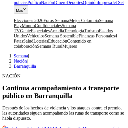
noticias
Política
Nación
Dinero
Deportes
Opinión
Impresa
Jet Set
Más
Elecciones 2026
Foros Semana
Mejor Colombia
Semana
Play
Mundo
Confidenciales
Semana
TV
Gente
Especiales
Arcadia
Tecnología
Turismo
Estados
Unidos
Vehículos
Semana Sostenible
Finanzas Personales
4
Patas
Salud
Loterías
Educación
Contenido en
colaboración
Semana Rural
Mujeres
Semana
|
Nación
|
Barranquilla
NACIÓN
Continúa acompañamiento a transporte
público en Barranquilla
Después de los hechos de violencia y los ataques contra el gremio,
las autoridades siguen acompañando las rutas de transporte como se
había dispuesto.