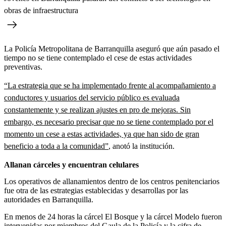
obras de infraestructura
La Policía Metropolitana de Barranquilla aseguró que aún pasado el
tiempo no se tiene contemplado el cese de estas actividades
preventivas.
“La estrategia que se ha implementado frente al acompañamiento a
conductores y usuarios del servicio público es evaluada
constantemente y se realizan ajustes en pro de mejoras. Sin
embargo, es necesario precisar que no se tiene contemplado por el
momento un cese a estas actividades, ya que han sido de gran
beneficio a toda a la comunidad”
, anotó la institución.
Allanan cárceles y encuentran celulares
Los operativos de allanamientos dentro de los centros penitenciarios
fue otra de las estrategias establecidas y desarrollas por las
autoridades en Barranquilla.
En menos de 24 horas la cárcel El Bosque y la cárcel Modelo fueron
intervenidas por miembros del Gaula de la Policía y la cifra de