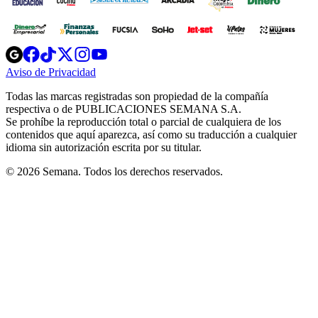
Opens
Opens
Opens
Opens
Opens
in
in
in
in
in
Aviso de Privacidad
Opens
new
new
new
new
new
in
window
window
window
window
window
Todas las marcas registradas son propiedad de la compañía
new
respectiva o de PUBLICACIONES SEMANA S.A.
window
Se prohíbe la reproducción total o parcial de cualquiera de los
contenidos que aquí aparezca, así como su traducción a cualquier
idioma sin autorización escrita por su titular.
© 2026 Semana. Todos los derechos reservados.