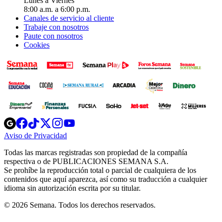
Lunes a Viernes
8:00 a.m. a 6:00 p.m.
Canales de servicio al cliente
Trabaje con nosotros
Paute con nosotros
Cookies
Opens
Opens
Opens
Opens
Opens
in
in
in
in
in
Aviso de Privacidad
Opens
new
new
new
new
new
in
window
window
window
window
window
Todas las marcas registradas son propiedad de la compañía
new
respectiva o de PUBLICACIONES SEMANA S.A.
window
Se prohíbe la reproducción total o parcial de cualquiera de los
contenidos que aquí aparezca, así como su traducción a cualquier
idioma sin autorización escrita por su titular.
© 2026 Semana. Todos los derechos reservados.