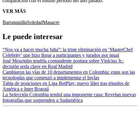
comparación con el mismo periodo del año pasado.
VER MÁS
Barranquilla
Soledad
Masacre
Le puede interesar
“Nos va a hacer mucha falta”: la triste eliminación en ‘MasterChef
Celebrity’ que hizo llorar a participantes y jurados por igual
José Mourinho tendría contundente postura sobre Vinícius Jr.:
decisión sería clave en Real Madrid
Cambiaron las vías de 10 departamentos en Colombia: estas son las
tecnologías que comenzó a implementar el Invías
Tabla de posiciones en Liga BetPlay: nuevo líder tras triunfos de
América e Inter Bogotá
La Selección Colombia tendrá una imponente casa: Revelan nuevas
fotografías que sorprenden a Sudamérica