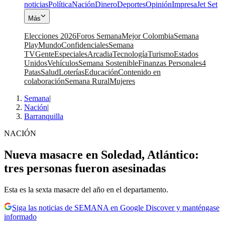
noticias
Política
Nación
Dinero
Deportes
Opinión
Impresa
Jet Set
Más
Elecciones 2026
Foros Semana
Mejor Colombia
Semana
Play
Mundo
Confidenciales
Semana
TV
Gente
Especiales
Arcadia
Tecnología
Turismo
Estados
Unidos
Vehículos
Semana Sostenible
Finanzas Personales
4
Patas
Salud
Loterías
Educación
Contenido en
colaboración
Semana Rural
Mujeres
Semana
|
Nación
|
Barranquilla
NACIÓN
Nueva masacre en Soledad, Atlántico:
tres personas fueron asesinadas
Esta es la sexta masacre del año en el departamento.
Siga las noticias de SEMANA en Google Discover y manténgase
informado