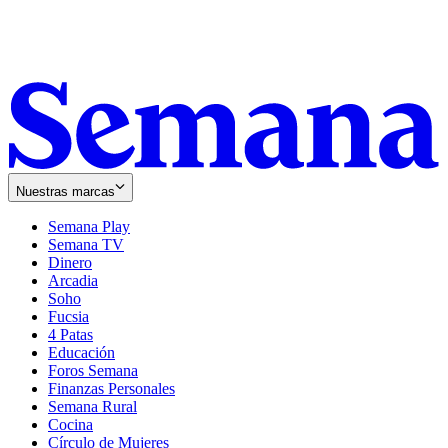
Nuestras marcas
Semana Play
Semana TV
Dinero
Arcadia
Soho
Opens
Fucsia
in
Opens
4 Patas
new
in
Educación
window
new
Foros Semana
window
Finanzas Personales
Semana Rural
Cocina
Círculo de Mujeres