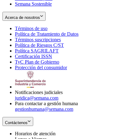
Semana Sostenible
Acerca de nosotros
Términos de uso
Opens
Política de Tratamiento de Datos
in
Opens
Términos suscripciones
new
Opens
in
Política de Riesgos C/ST
window
in
Opens
new
Política SAGRILAFT
Opens
new
in
window
Certificación ISSN
Opens
in
window
new
TyC Plan de Gobierno
in
new
Opens
window
Protección del consumidor
new
window
in
Opens
window
new
in
window
new
window
Notificaciones judiciales
juridica@semana.com
Para contactar a gestión humana
gestionhumana@semana.com
Contáctenos
Horarios de atención