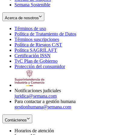
Semana Sostenible
Acerca de nosotros
Términos de uso
Opens
Política de Tratamiento de Datos
in
Opens
Términos suscripciones
new
Opens
in
Política de Riesgos C/ST
window
in
Opens
new
Política SAGRILAFT
Opens
new
in
window
Certificación ISSN
Opens
in
window
new
TyC Plan de Gobierno
in
new
Opens
window
Protección del consumidor
new
window
in
Opens
window
new
in
window
new
window
Notificaciones judiciales
juridica@semana.com
Para contactar a gestión humana
gestionhumana@semana.com
Contáctenos
Horarios de atención