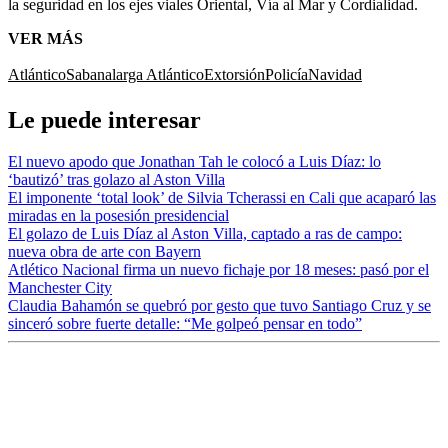
la seguridad en los ejes viales Oriental, Vía al Mar y Cordialidad.
VER MÁS
Atlántico
Sabanalarga Atlántico
Extorsión
Policía
Navidad
Le puede interesar
El nuevo apodo que Jonathan Tah le colocó a Luis Díaz: lo
‘bautizó’ tras golazo al Aston Villa
El imponente ‘total look’ de Silvia Tcherassi en Cali que acaparó las
miradas en la posesión presidencial
El golazo de Luis Díaz al Aston Villa, captado a ras de campo:
nueva obra de arte con Bayern
Atlético Nacional firma un nuevo fichaje por 18 meses: pasó por el
Manchester City
Claudia Bahamón se quebró por gesto que tuvo Santiago Cruz y se
sinceró sobre fuerte detalle: “Me golpeó pensar en todo”