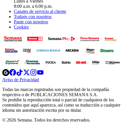
Lunes a Viernes
8:00 a.m. a 6:00 p.m.
Canales de servicio al cliente
Trabaje con nosotros
Paute con nosotros
Cookies
Opens
Opens
Opens
Opens
Opens
in
in
in
in
in
Aviso de Privacidad
Opens
new
new
new
new
new
in
window
window
window
window
window
Todas las marcas registradas son propiedad de la compañía
new
respectiva o de PUBLICACIONES SEMANA S.A.
window
Se prohíbe la reproducción total o parcial de cualquiera de los
contenidos que aquí aparezca, así como su traducción a cualquier
idioma sin autorización escrita por su titular.
© 2026 Semana. Todos los derechos reservados.