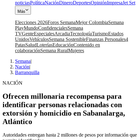
noticias
Política
Nación
Dinero
Deportes
Opinión
Impresa
Jet Set
Más
Elecciones 2026
Foros Semana
Mejor Colombia
Semana
Play
Mundo
Confidenciales
Semana
TV
Gente
Especiales
Arcadia
Tecnología
Turismo
Estados
Unidos
Vehículos
Semana Sostenible
Finanzas Personales
4
Patas
Salud
Loterías
Educación
Contenido en
colaboración
Semana Rural
Mujeres
Semana
|
Nación
|
Barranquilla
NACIÓN
Ofrecen millonaria recompensa para
identificar personas relacionadas con
extorsión y homicidio en Sabanalarga,
Atlántico
Autoridades entregan hasta 2 millones de pesos por información que