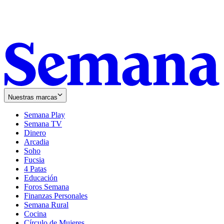
Nuestras marcas
Semana Play
Semana TV
Dinero
Arcadia
Soho
Opens
Fucsia
in
Opens
4 Patas
new
in
Educación
window
new
Foros Semana
window
Finanzas Personales
Semana Rural
Cocina
Círculo de Mujeres