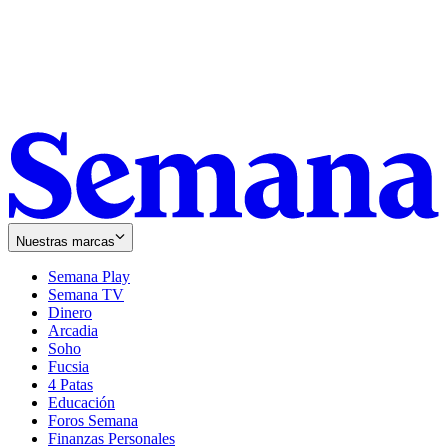
Nuestras marcas
Semana Play
Semana TV
Dinero
Arcadia
Soho
Opens
Fucsia
in
Opens
4 Patas
new
in
Educación
window
new
Foros Semana
window
Finanzas Personales