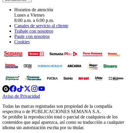
Horarios de atención
Lunes a Viernes
8:00 a.m. a 6:00 p.m.
Canales de servicio al cliente
Trabaje con nosotros
Paute con nosotros
Cookies
Opens
Opens
Opens
Opens
Opens
in
in
in
in
in
Aviso de Privacidad
Opens
new
new
new
new
new
in
window
window
window
window
window
Todas las marcas registradas son propiedad de la compañía
new
respectiva o de PUBLICACIONES SEMANA S.A.
window
Se prohíbe la reproducción total o parcial de cualquiera de los
contenidos que aquí aparezca, así como su traducción a cualquier
idioma sin autorización escrita por su titular.