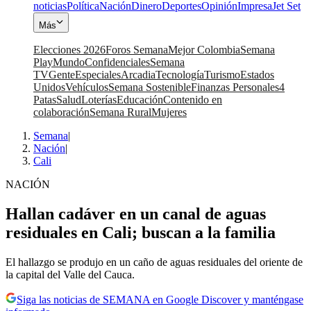
noticias
Política
Nación
Dinero
Deportes
Opinión
Impresa
Jet Set
Más
Elecciones 2026
Foros Semana
Mejor Colombia
Semana
Play
Mundo
Confidenciales
Semana
TV
Gente
Especiales
Arcadia
Tecnología
Turismo
Estados
Unidos
Vehículos
Semana Sostenible
Finanzas Personales
4
Patas
Salud
Loterías
Educación
Contenido en
colaboración
Semana Rural
Mujeres
Semana
|
Nación
|
Cali
NACIÓN
Hallan cadáver en un canal de aguas
residuales en Cali; buscan a la familia
El hallazgo se produjo en un caño de aguas residuales del oriente de
la capital del Valle del Cauca.
Siga las noticias de SEMANA en Google Discover y manténgase