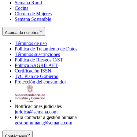
Semana Rural
Cocina
Círculo de Mujeres
Semana Sostenible
Acerca de nosotros
Términos de uso
Opens
Política de Tratamiento de Datos
in
Opens
Términos suscripciones
new
Opens
in
Política de Riesgos C/ST
window
in
Opens
new
Política SAGRILAFT
Opens
new
in
window
Certificación ISSN
Opens
in
window
new
TyC Plan de Gobierno
in
new
Opens
window
Protección del consumidor
new
window
in
Opens
window
new
in
window
new
window
Notificaciones judiciales
juridica@semana.com
Para contactar a gestión humana
gestionhumana@semana.com
Contáctenos