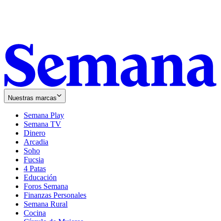
Nuestras marcas
Semana Play
Semana TV
Dinero
Arcadia
Soho
Opens
Fucsia
in
Opens
4 Patas
new
in
Educación
window
new
Foros Semana
window
Finanzas Personales
Semana Rural
Cocina