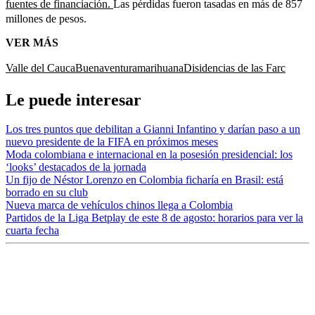
fuentes de financiación.
Las pérdidas fueron tasadas en más de 857
millones de pesos.
VER MÁS
Valle del Cauca
Buenaventura
marihuana
Disidencias de las Farc
Le puede interesar
Los tres puntos que debilitan a Gianni Infantino y darían paso a un
nuevo presidente de la FIFA en próximos meses
Moda colombiana e internacional en la posesión presidencial: los
‘looks’ destacados de la jornada
Un fijo de Néstor Lorenzo en Colombia ficharía en Brasil: está
borrado en su club
Nueva marca de vehículos chinos llega a Colombia
Partidos de la Liga Betplay de este 8 de agosto: horarios para ver la
cuarta fecha