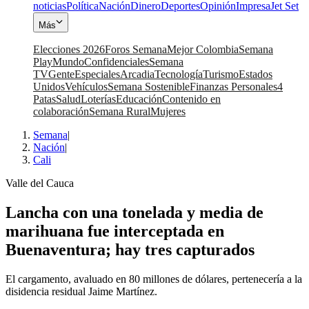
noticias
Política
Nación
Dinero
Deportes
Opinión
Impresa
Jet Set
Más
Elecciones 2026
Foros Semana
Mejor Colombia
Semana
Play
Mundo
Confidenciales
Semana
TV
Gente
Especiales
Arcadia
Tecnología
Turismo
Estados
Unidos
Vehículos
Semana Sostenible
Finanzas Personales
4
Patas
Salud
Loterías
Educación
Contenido en
colaboración
Semana Rural
Mujeres
Semana
|
Nación
|
Cali
Valle del Cauca
Lancha con una tonelada y media de
marihuana fue interceptada en
Buenaventura; hay tres capturados
El cargamento, avaluado en 80 millones de dólares, pertenecería a la
disidencia residual Jaime Martínez.