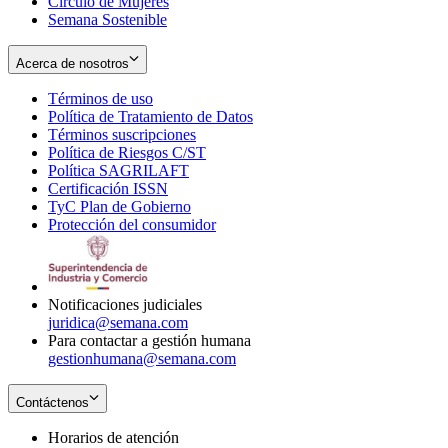
Círculo de Mujeres
Semana Sostenible
Acerca de nosotros
Términos de uso
Opens
Política de Tratamiento de Datos
in
Opens
Términos suscripciones
new
Opens
in
Política de Riesgos C/ST
window
in
Opens
new
Política SAGRILAFT
Opens
new
in
window
Certificación ISSN
Opens
in
window
new
TyC Plan de Gobierno
in
new
Opens
window
Protección del consumidor
new
window
in
Opens
window
new
in
window
new
window
Notificaciones judiciales
juridica@semana.com
Para contactar a gestión humana
gestionhumana@semana.com
Contáctenos
Horarios de atención