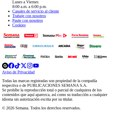
Lunes a Viernes
8:00 a.m. a 6:00 p.m.
Canales de servicio al cliente
Trabaje con nosotros
Paute con nosotros
Cookies
Opens
Opens
Opens
Opens
Opens
in
in
in
in
in
Aviso de Privacidad
Opens
new
new
new
new
new
in
window
window
window
window
window
Todas las marcas registradas son propiedad de la compañía
new
respectiva o de PUBLICACIONES SEMANA S.A.
window
Se prohíbe la reproducción total o parcial de cualquiera de los
contenidos que aquí aparezca, así como su traducción a cualquier
idioma sin autorización escrita por su titular.
© 2026 Semana. Todos los derechos reservados.