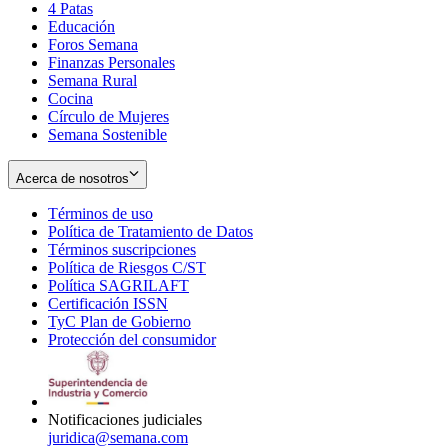
4 Patas
new
in
Educación
window
new
Foros Semana
window
Finanzas Personales
Semana Rural
Cocina
Círculo de Mujeres
Semana Sostenible
Acerca de nosotros
Términos de uso
Opens
Política de Tratamiento de Datos
in
Opens
Términos suscripciones
new
Opens
in
Política de Riesgos C/ST
window
in
Opens
new
Política SAGRILAFT
Opens
new
in
window
Certificación ISSN
Opens
in
window
new
TyC Plan de Gobierno
in
new
Opens
window
Protección del consumidor
new
window
in
Opens
window
new
in
window
new
window
Notificaciones judiciales
juridica@semana.com