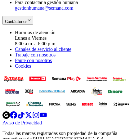
Para contactar a gestión humana
gestionhumana@semana.com
Contáctenos
Horarios de atención
Lunes a Viernes
8:00 a.m. a 6:00 p.m.
Canales de servicio al cliente
Trabaje con nosotros
Paute con nosotros
Cookies
Opens
Opens
Opens
Opens
Opens
in
in
in
in
in
Aviso de Privacidad
Opens
new
new
new
new
new
in
window
window
window
window
window
Todas las marcas registradas son propiedad de la compañía
new
respectiva o de PUBLICACIONES SEMANA S.A.