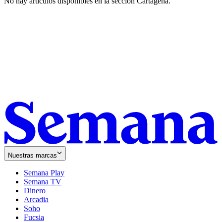
No hay artículos disponibles en la sección
Cartagena
.
Nuestras marcas
Semana Play
Semana TV
Dinero
Arcadia
Soho
Opens
Fucsia
in
Opens