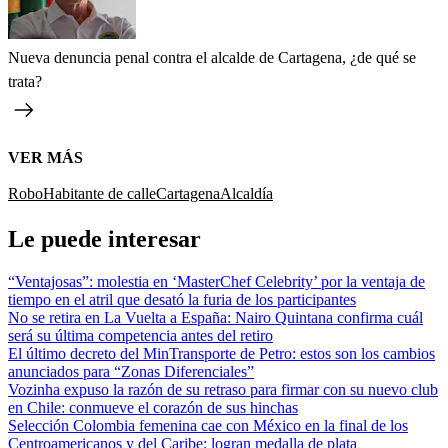
Nueva denuncia penal contra el alcalde de Cartagena, ¿de qué se
trata?
VER MÁS
Robo
Habitante de calle
Cartagena
Alcaldía
Le puede interesar
“Ventajosas”: molestia en ‘MasterChef Celebrity’ por la ventaja de
tiempo en el atril que desató la furia de los participantes
No se retira en La Vuelta a España: Nairo Quintana confirma cuál
será su última competencia antes del retiro
El último decreto del MinTransporte de Petro: estos son los cambios
anunciados para “Zonas Diferenciales”
Vozinha expuso la razón de su retraso para firmar con su nuevo club
en Chile: conmueve el corazón de sus hinchas
Selección Colombia femenina cae con México en la final de los
Centroamericanos y del Caribe: logran medalla de plata