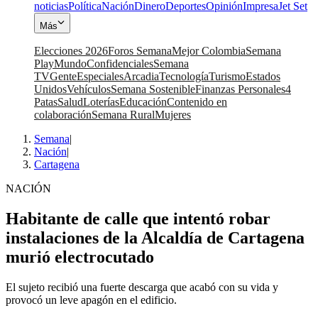
noticias
Política
Nación
Dinero
Deportes
Opinión
Impresa
Jet Set
Más
Elecciones 2026
Foros Semana
Mejor Colombia
Semana
Play
Mundo
Confidenciales
Semana
TV
Gente
Especiales
Arcadia
Tecnología
Turismo
Estados
Unidos
Vehículos
Semana Sostenible
Finanzas Personales
4
Patas
Salud
Loterías
Educación
Contenido en
colaboración
Semana Rural
Mujeres
Semana
|
Nación
|
Cartagena
NACIÓN
Habitante de calle que intentó robar
instalaciones de la Alcaldía de Cartagena
murió electrocutado
El sujeto recibió una fuerte descarga que acabó con su vida y
provocó un leve apagón en el edificio.