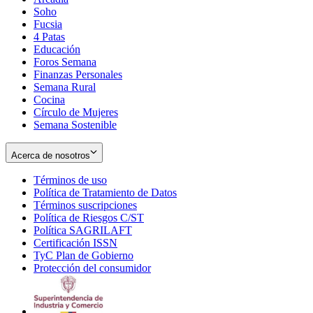
Soho
Opens
Fucsia
in
Opens
4 Patas
new
in
Educación
window
new
Foros Semana
window
Finanzas Personales
Semana Rural
Cocina
Círculo de Mujeres
Semana Sostenible
Acerca de nosotros
Términos de uso
Opens
Política de Tratamiento de Datos
in
Opens
Términos suscripciones
new
Opens
in
Política de Riesgos C/ST
window
in
Opens
new
Política SAGRILAFT
Opens
new
in
window
Certificación ISSN
Opens
in
window
new
TyC Plan de Gobierno
in
new
Opens
window
Protección del consumidor
new
window
in
Opens
window
new
in
window
new
window