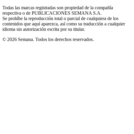
in
window
window
window
window
window
Todas las marcas registradas son propiedad de la compañía
new
respectiva o de PUBLICACIONES SEMANA S.A.
window
Se prohíbe la reproducción total o parcial de cualquiera de los
contenidos que aquí aparezca, así como su traducción a cualquier
idioma sin autorización escrita por su titular.
© 2026 Semana. Todos los derechos reservados.