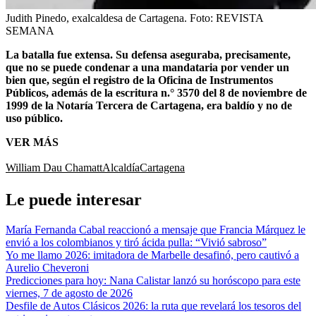
Judith Pinedo, exalcaldesa de Cartagena.
Foto:
REVISTA
SEMANA
La batalla fue extensa. Su defensa aseguraba, precisamente,
que no se puede condenar a una mandataria por vender un
bien que, según el registro de la Oficina de Instrumentos
Públicos, además de la escritura n.° 3570 del 8 de noviembre de
1999 de la Notaría Tercera de Cartagena, era baldío y no de
uso público.
VER MÁS
William Dau Chamatt
Alcaldía
Cartagena
Le puede interesar
María Fernanda Cabal reaccionó a mensaje que Francia Márquez le
envió a los colombianos y tiró ácida pulla: “Vivió sabroso”
Yo me llamo 2026: imitadora de Marbelle desafinó, pero cautivó a
Aurelio Cheveroni
Predicciones para hoy: Nana Calistar lanzó su horóscopo para este
viernes, 7 de agosto de 2026
Desfile de Autos Clásicos 2026: la ruta que revelará los tesoros del