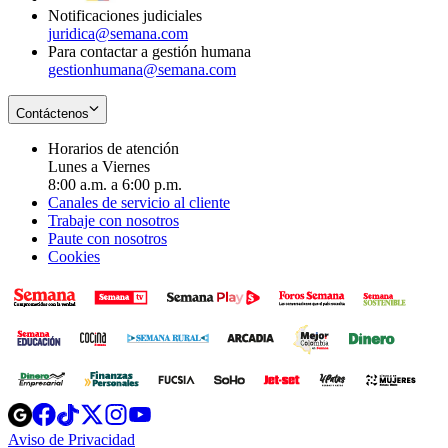
Notificaciones judiciales
juridica@semana.com
Para contactar a gestión humana
gestionhumana@semana.com
Contáctenos
Horarios de atención
Lunes a Viernes
8:00 a.m. a 6:00 p.m.
Canales de servicio al cliente
Trabaje con nosotros
Paute con nosotros
Cookies
Opens
Opens
Opens
Opens
Opens
in
in
in
in
in
Aviso de Privacidad
Opens
new
new
new
new
new