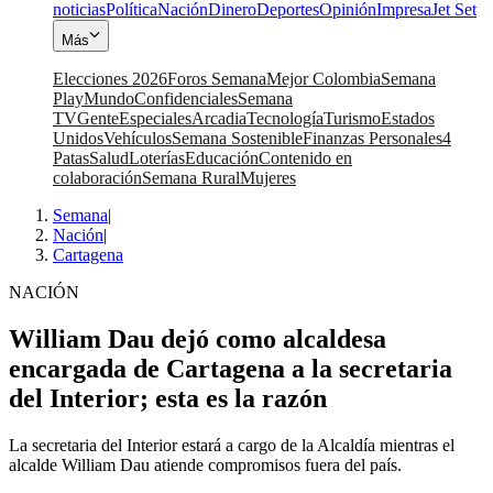
noticias
Política
Nación
Dinero
Deportes
Opinión
Impresa
Jet Set
Más
Elecciones 2026
Foros Semana
Mejor Colombia
Semana
Play
Mundo
Confidenciales
Semana
TV
Gente
Especiales
Arcadia
Tecnología
Turismo
Estados
Unidos
Vehículos
Semana Sostenible
Finanzas Personales
4
Patas
Salud
Loterías
Educación
Contenido en
colaboración
Semana Rural
Mujeres
Semana
|
Nación
|
Cartagena
NACIÓN
William Dau dejó como alcaldesa
encargada de Cartagena a la secretaria
del Interior; esta es la razón
La secretaria del Interior estará a cargo de la Alcaldía mientras el
alcalde William Dau atiende compromisos fuera del país.