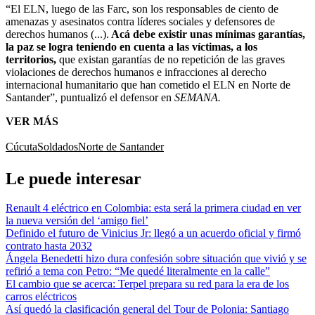
“El ELN, luego de las Farc, son los responsables de ciento de
amenazas y asesinatos contra líderes sociales y defensores de
derechos humanos (...).
Acá debe existir unas mínimas garantías,
la paz se logra teniendo en cuenta a las víctimas, a los
territorios,
que existan garantías de no repetición de las graves
violaciones de derechos humanos e infracciones al derecho
internacional humanitario que han cometido el ELN en Norte de
Santander”, puntualizó el defensor en
SEMANA.
VER MÁS
Cúcuta
Soldados
Norte de Santander
Le puede interesar
Renault 4 eléctrico en Colombia: esta será la primera ciudad en ver
la nueva versión del ‘amigo fiel’
Definido el futuro de Vinicius Jr: llegó a un acuerdo oficial y firmó
contrato hasta 2032
Ángela Benedetti hizo dura confesión sobre situación que vivió y se
refirió a tema con Petro: “Me quedé literalmente en la calle”
El cambio que se acerca: Terpel prepara su red para la era de los
carros eléctricos
Así quedó la clasificación general del Tour de Polonia: Santiago