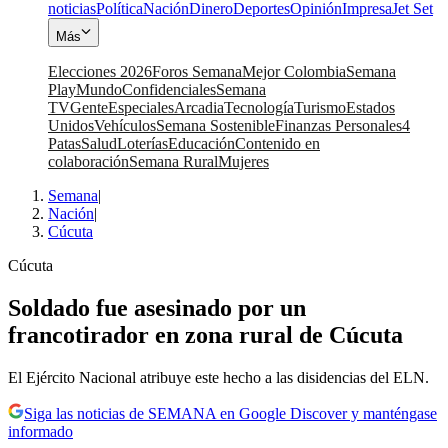
noticias
Política
Nación
Dinero
Deportes
Opinión
Impresa
Jet Set
Más
Elecciones 2026
Foros Semana
Mejor Colombia
Semana
Play
Mundo
Confidenciales
Semana
TV
Gente
Especiales
Arcadia
Tecnología
Turismo
Estados
Unidos
Vehículos
Semana Sostenible
Finanzas Personales
4
Patas
Salud
Loterías
Educación
Contenido en
colaboración
Semana Rural
Mujeres
Semana
|
Nación
|
Cúcuta
Cúcuta
Soldado fue asesinado por un
francotirador en zona rural de Cúcuta
El Ejército Nacional atribuye este hecho a las disidencias del ELN.
Siga las noticias de SEMANA en Google Discover y manténgase
informado