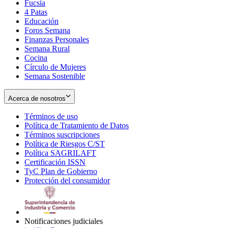
Fucsia
in
Opens
4 Patas
new
in
Educación
window
new
Foros Semana
window
Finanzas Personales
Semana Rural
Cocina
Círculo de Mujeres
Semana Sostenible
Acerca de nosotros
Términos de uso
Opens
Política de Tratamiento de Datos
in
Opens
Términos suscripciones
new
Opens
in
Política de Riesgos C/ST
window
in
Opens
new
Política SAGRILAFT
Opens
new
in
window
Certificación ISSN
Opens
in
window
new
TyC Plan de Gobierno
in
new
Opens
window
Protección del consumidor
new
window
in
Opens
window
new
in
window
new
window
Notificaciones judiciales