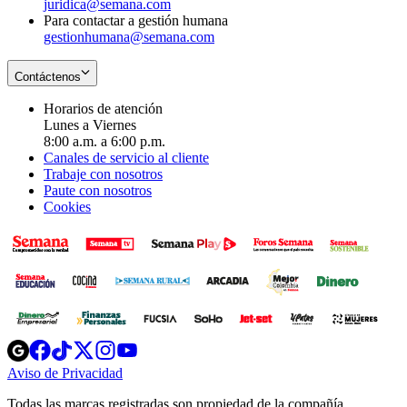
juridica@semana.com
Para contactar a gestión humana
gestionhumana@semana.com
Contáctenos
Horarios de atención
Lunes a Viernes
8:00 a.m. a 6:00 p.m.
Canales de servicio al cliente
Trabaje con nosotros
Paute con nosotros
Cookies
Opens
Opens
Opens
Opens
Opens
in
in
in
in
in
Aviso de Privacidad
Opens
new
new
new
new
new
in
window
window
window
window
window
Todas las marcas registradas son propiedad de la compañía
new