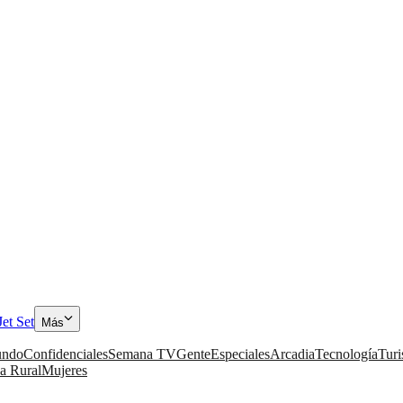
Jet Set
Más
ndo
Confidenciales
Semana TV
Gente
Especiales
Arcadia
Tecnología
Tur
a Rural
Mujeres