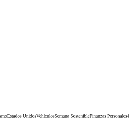
ismo
Estados Unidos
Vehículos
Semana Sostenible
Finanzas Personales
4