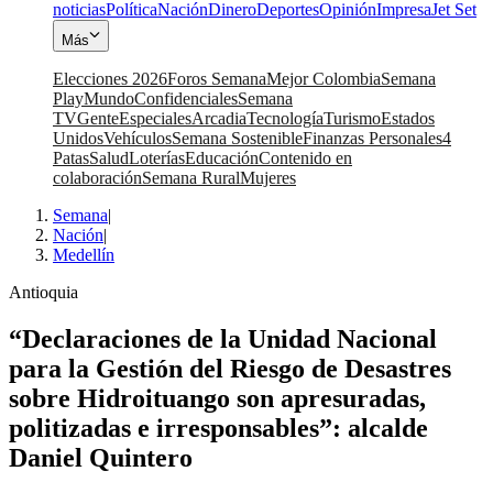
noticias
Política
Nación
Dinero
Deportes
Opinión
Impresa
Jet Set
Más
Elecciones 2026
Foros Semana
Mejor Colombia
Semana
Play
Mundo
Confidenciales
Semana
TV
Gente
Especiales
Arcadia
Tecnología
Turismo
Estados
Unidos
Vehículos
Semana Sostenible
Finanzas Personales
4
Patas
Salud
Loterías
Educación
Contenido en
colaboración
Semana Rural
Mujeres
Semana
|
Nación
|
Medellín
Antioquia
“Declaraciones de la Unidad Nacional
para la Gestión del Riesgo de Desastres
sobre Hidroituango son apresuradas,
politizadas e irresponsables”: alcalde
Daniel Quintero