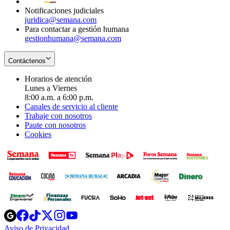
Notificaciones judiciales
juridica@semana.com
Para contactar a gestión humana
gestionhumana@semana.com
Contáctenos
Horarios de atención
Lunes a Viernes
8:00 a.m. a 6:00 p.m.
Canales de servicio al cliente
Trabaje con nosotros
Paute con nosotros
Cookies
Opens
Opens
Opens
Opens
Opens
in
in
in
in
in
Aviso de Privacidad
Opens