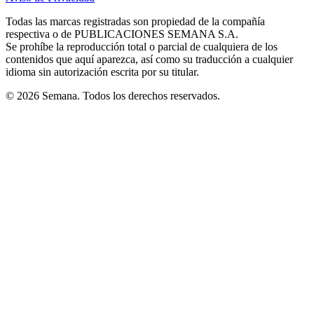
new
new
new
new
new
in
window
window
window
window
window
Todas las marcas registradas son propiedad de la compañía
new
respectiva o de PUBLICACIONES SEMANA S.A.
window
Se prohíbe la reproducción total o parcial de cualquiera de los
contenidos que aquí aparezca, así como su traducción a cualquier
idioma sin autorización escrita por su titular.
© 2026 Semana. Todos los derechos reservados.