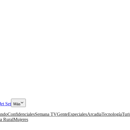
Jet Set
Más
ndo
Confidenciales
Semana TV
Gente
Especiales
Arcadia
Tecnología
Tur
a Rural
Mujeres