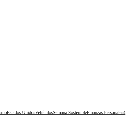
ismo
Estados Unidos
Vehículos
Semana Sostenible
Finanzas Personales
4