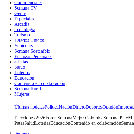
Confidenciales
Semana TV
Gente
Especiales
Arcadia
Tecnología
Turismo
Estados Unidos
Vehículos
Semana Sostenible
Finanzas Personales
4 Patas
Salud
Loterías
Educación
Contenido en colaboración
Semana Rural
Mujeres
Últimas noticias
Política
Nación
Dinero
Deportes
Opinión
Impresa
Elecciones 2026
Foros Semana
Mejor Colombia
Semana Play
Mu
Patas
Salud
Loterías
Educación
Contenido en colaboración
Seman
Semana
|