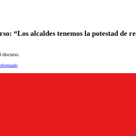
so: “Los alcaldes tenemos la potestad de res
l discurso.
informado