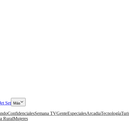
Jet Set
Más
ndo
Confidenciales
Semana TV
Gente
Especiales
Arcadia
Tecnología
Tur
a Rural
Mujeres