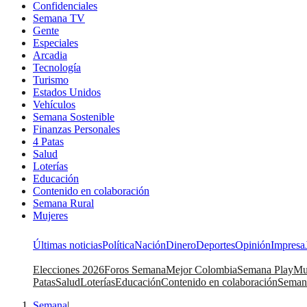
Confidenciales
Semana TV
Gente
Especiales
Arcadia
Tecnología
Turismo
Estados Unidos
Vehículos
Semana Sostenible
Finanzas Personales
4 Patas
Salud
Loterías
Educación
Contenido en colaboración
Semana Rural
Mujeres
Últimas noticias
Política
Nación
Dinero
Deportes
Opinión
Impresa
Elecciones 2026
Foros Semana
Mejor Colombia
Semana Play
Mu
Patas
Salud
Loterías
Educación
Contenido en colaboración
Seman
Semana
|