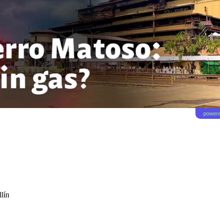
powere
lín