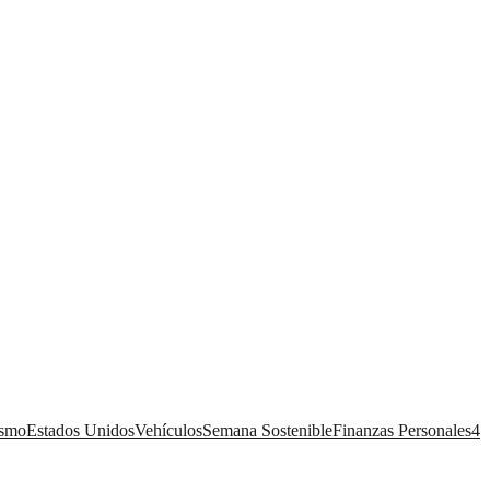
ismo
Estados Unidos
Vehículos
Semana Sostenible
Finanzas Personales
4