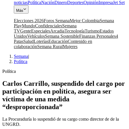
noticias
Política
Nación
Dinero
Deportes
Opinión
Impresa
Jet Set
Más
Elecciones 2026
Foros Semana
Mejor Colombia
Semana
Play
Mundo
Confidenciales
Semana
TV
Gente
Especiales
Arcadia
Tecnología
Turismo
Estados
Unidos
Vehículos
Semana Sostenible
Finanzas Personales
4
Patas
Salud
Loterías
Educación
Contenido en
colaboración
Semana Rural
Mujeres
Semana
|
Política
Política
Carlos Carrillo, suspendido del cargo por
participación en política, asegura ser
víctima de una medida
“desproporcionada”
La Procuraduría lo suspendió de su cargo como director de de la
UNGRD.