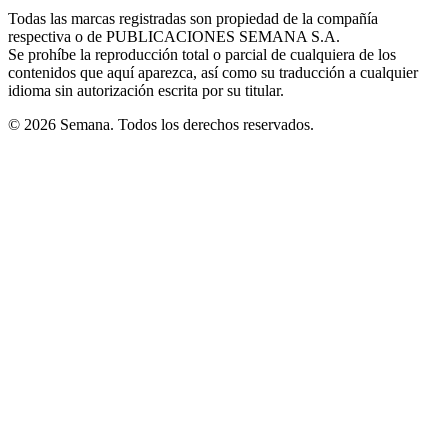
in
window
window
window
window
window
Todas las marcas registradas son propiedad de la compañía
new
respectiva o de PUBLICACIONES SEMANA S.A.
window
Se prohíbe la reproducción total o parcial de cualquiera de los
contenidos que aquí aparezca, así como su traducción a cualquier
idioma sin autorización escrita por su titular.
© 2026 Semana. Todos los derechos reservados.