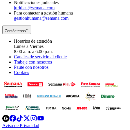
Notificaciones judiciales
juridica@semana.com
Para contactar a gestión humana
gestionhumana@semana.com
Contáctenos
Horarios de atención
Lunes a Viernes
8:00 a.m. a 6:00 p.m.
Canales de servicio al cliente
Trabaje con nosotros
Paute con nosotros
Cookies
Opens
Opens
Opens
Opens
Opens
in
in
in
in
in
Aviso de Privacidad
Opens
new
new
new
new
new