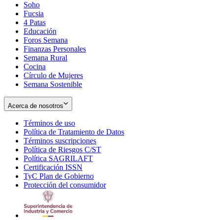
Soho
Opens
Fucsia
in
Opens
4 Patas
new
in
Educación
window
new
Foros Semana
window
Finanzas Personales
Semana Rural
Cocina
Círculo de Mujeres
Semana Sostenible
Acerca de nosotros
Términos de uso
Opens
Política de Tratamiento de Datos
in
Opens
Términos suscripciones
new
Opens
in
Política de Riesgos C/ST
window
in
Opens
new
Política SAGRILAFT
Opens
new
in
window
Certificación ISSN
Opens
in
window
new
TyC Plan de Gobierno
in
new
Opens
window
Protección del consumidor
new
window
in
Opens
window
new
in
window
new
window