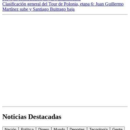
Clasificación general del Tour de Polonia, etapa 6: Juan Guillermo
Martínez sube y Santiago Buitrago baja
Noticias Destacadas
Nación
Política
Dinero
Mundo
Deportes
Tecnología
Gente