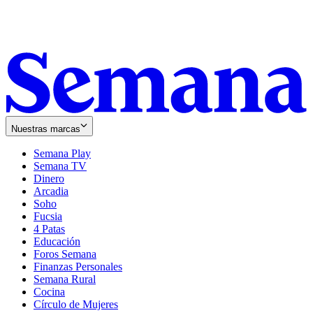
Nuestras marcas
Semana Play
Semana TV
Dinero
Arcadia
Soho
Opens
Fucsia
in
Opens
4 Patas
new
in
Educación
window
new
Foros Semana
window
Finanzas Personales
Semana Rural
Cocina
Círculo de Mujeres