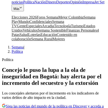
noticias
Política
Nación
Dinero
Deportes
Opinión
Impresa
Jet Set
Más
Elecciones 2026
Foros Semana
Mejor Colombia
Semana
Play
Mundo
Confidenciales
Semana
TV
Gente
Especiales
Arcadia
Tecnología
Turismo
Estados
Unidos
Vehículos
Semana Sostenible
Finanzas Personales
4
Patas
Salud
Loterías
Educación
Contenido en
colaboración
Semana Rural
Mujeres
Semana
|
Política
Política
Concejo le puso la lupa a la ola de
inseguridad en Bogotá: hay alerta por el
incremento del secuestro y la extorsión
Los concejales alertaron por el incremento en los indicadores de
varios delitos de alto impacto en la ciudad.
Siga las noticias del mundo de la política en Discover y acceda a