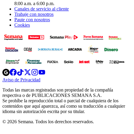
8:00 a.m. a 6:00 p.m.
Canales de servicio al cliente
Trabaje con nosotros
Paute con nosotros
Cookies
Opens
Opens
Opens
Opens
Opens
in
in
in
in
in
Aviso de Privacidad
Opens
new
new
new
new
new
in
window
window
window
window
window
Todas las marcas registradas son propiedad de la compañía
new
respectiva o de PUBLICACIONES SEMANA S.A.
window
Se prohíbe la reproducción total o parcial de cualquiera de los
contenidos que aquí aparezca, así como su traducción a cualquier
idioma sin autorización escrita por su titular.
© 2026 Semana. Todos los derechos reservados.