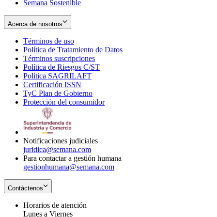
Semana Sostenible
Acerca de nosotros
Términos de uso
Opens
Política de Tratamiento de Datos
in
Opens
Términos suscripciones
new
Opens
in
Política de Riesgos C/ST
window
in
Opens
new
Política SAGRILAFT
Opens
new
in
window
Certificación ISSN
Opens
in
window
new
TyC Plan de Gobierno
in
new
Opens
window
Protección del consumidor
new
window
in
Opens
window
new
in
window
new
window
Notificaciones judiciales
juridica@semana.com
Para contactar a gestión humana
gestionhumana@semana.com
Contáctenos
Horarios de atención
Lunes a Viernes