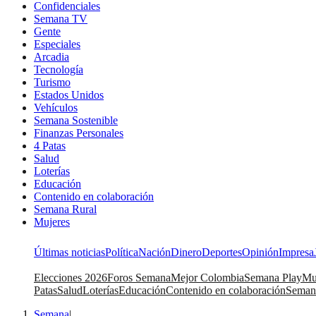
Confidenciales
Semana TV
Gente
Especiales
Arcadia
Tecnología
Turismo
Estados Unidos
Vehículos
Semana Sostenible
Finanzas Personales
4 Patas
Salud
Loterías
Educación
Contenido en colaboración
Semana Rural
Mujeres
Últimas noticias
Política
Nación
Dinero
Deportes
Opinión
Impresa
Elecciones 2026
Foros Semana
Mejor Colombia
Semana Play
Mu
Patas
Salud
Loterías
Educación
Contenido en colaboración
Seman
Semana
|