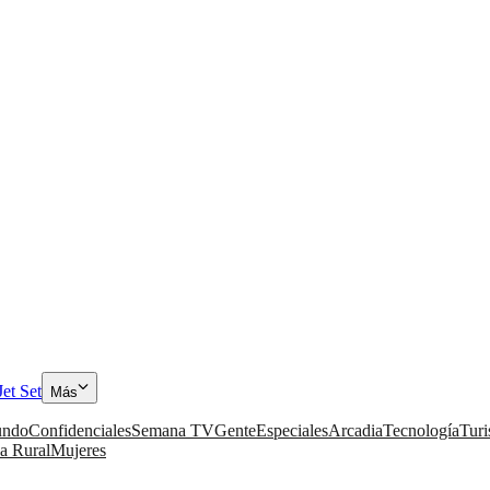
Jet Set
Más
ndo
Confidenciales
Semana TV
Gente
Especiales
Arcadia
Tecnología
Tur
a Rural
Mujeres