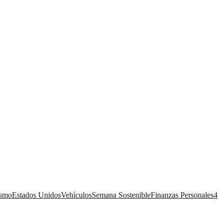
ismo
Estados Unidos
Vehículos
Semana Sostenible
Finanzas Personales
4