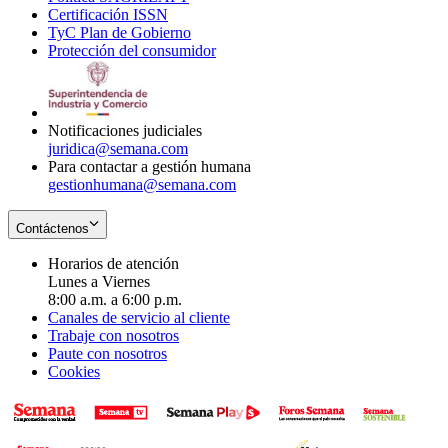
Certificación ISSN
Opens
in
window
new
TyC Plan de Gobierno
in
new
Opens
window
Protección del consumidor
new
window
in
Opens
window
new
in
window
new
window
Notificaciones judiciales
juridica@semana.com
Para contactar a gestión humana
gestionhumana@semana.com
Contáctenos
Horarios de atención
Lunes a Viernes
8:00 a.m. a 6:00 p.m.
Canales de servicio al cliente
Trabaje con nosotros
Paute con nosotros
Cookies