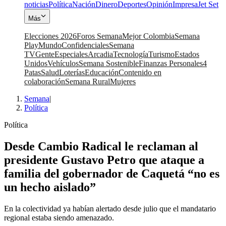
noticias
Política
Nación
Dinero
Deportes
Opinión
Impresa
Jet Set
Más
Elecciones 2026
Foros Semana
Mejor Colombia
Semana
Play
Mundo
Confidenciales
Semana
TV
Gente
Especiales
Arcadia
Tecnología
Turismo
Estados
Unidos
Vehículos
Semana Sostenible
Finanzas Personales
4
Patas
Salud
Loterías
Educación
Contenido en
colaboración
Semana Rural
Mujeres
Semana
|
Política
Política
Desde Cambio Radical le reclaman al
presidente Gustavo Petro que ataque a
familia del gobernador de Caquetá “no es
un hecho aislado”
En la colectividad ya habían alertado desde julio que el mandatario
regional estaba siendo amenazado.