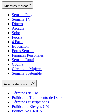
Nuestras marcas
Semana Play
Semana TV
Dinero
Arcadia
Soho
Opens
Fucsia
in
Opens
4 Patas
new
in
Educación
window
new
Foros Semana
window
Finanzas Personales
Semana Rural
Cocina
Círculo de Mujeres
Semana Sostenible
Acerca de nosotros
Términos de uso
Opens
Política de Tratamiento de Datos
in
Opens
Términos suscripciones
new
Opens
in
Política de Riesgos C/ST
window
in
Opens
new
Política SAGRILAFT
Opens
new
in
window