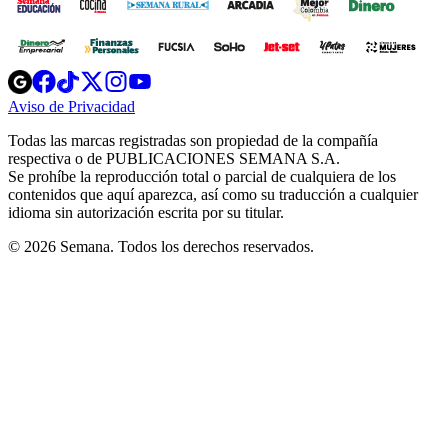
Opens
Opens
Opens
Opens
Opens
in
in
in
in
in
Aviso de Privacidad
Opens
new
new
new
new
new
in
window
window
window
window
window
Todas las marcas registradas son propiedad de la compañía
new
respectiva o de PUBLICACIONES SEMANA S.A.
window
Se prohíbe la reproducción total o parcial de cualquiera de los
contenidos que aquí aparezca, así como su traducción a cualquier
idioma sin autorización escrita por su titular.
© 2026 Semana. Todos los derechos reservados.