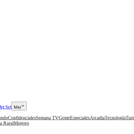
Jet Set
Más
ndo
Confidenciales
Semana TV
Gente
Especiales
Arcadia
Tecnología
Tur
a Rural
Mujeres