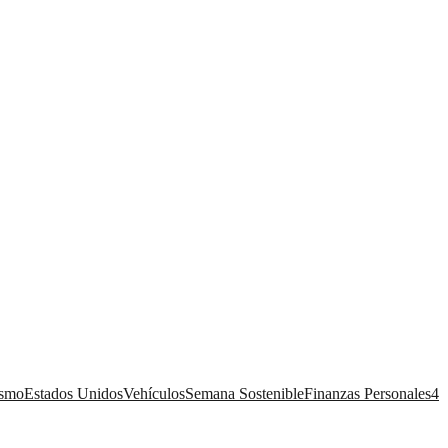
ismo
Estados Unidos
Vehículos
Semana Sostenible
Finanzas Personales
4