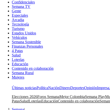
Confidenciales
Semana TV
Gente
Especiales
Arcadia
Tecnología
Turismo
Estados Unidos
Vehículos
Semana Sostenible
Finanzas Personales
4 Patas
Salud
Loterías
Educación
Contenido en colaboración
Semana Rural
Mujeres
Últimas noticias
Política
Nación
Dinero
Deportes
Opinión
Impresa
Elecciones 2026
Foros Semana
Mejor Colombia
Semana Play
Mu
Patas
Salud
Loterías
Educación
Contenido en colaboración
Seman
Semana
|