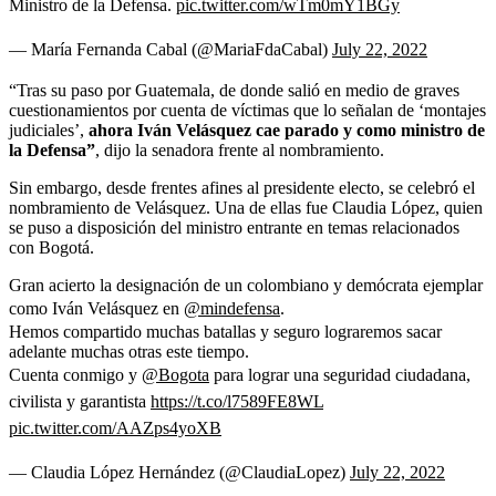
Ministro de la Defensa.
pic.twitter.com/wTm0mY1BGy
— María Fernanda Cabal (@MariaFdaCabal)
July 22, 2022
“Tras su paso por Guatemala, de donde salió en medio de graves
cuestionamientos por cuenta de víctimas que lo señalan de ‘montajes
judiciales’,
ahora Iván Velásquez cae parado y como ministro de
la Defensa”
, dijo la senadora frente al nombramiento.
Sin embargo, desde frentes afines al presidente electo, se celebró el
nombramiento de Velásquez. Una de ellas fue Claudia López, quien
se puso a disposición del ministro entrante en temas relacionados
con Bogotá.
Gran acierto la designación de un colombiano y demócrata ejemplar
como Iván Velásquez en
@mindefensa
.
Hemos compartido muchas batallas y seguro lograremos sacar
adelante muchas otras este tiempo.
Cuenta conmigo y
@Bogota
para lograr una seguridad ciudadana,
civilista y garantista
https://t.co/l7589FE8WL
pic.twitter.com/AAZps4yoXB
— Claudia López Hernández (@ClaudiaLopez)
July 22, 2022