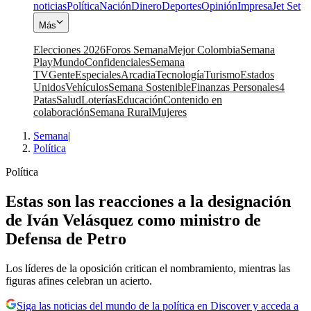
noticias
Política
Nación
Dinero
Deportes
Opinión
Impresa
Jet Set
Más
Elecciones 2026
Foros Semana
Mejor Colombia
Semana
Play
Mundo
Confidenciales
Semana
TV
Gente
Especiales
Arcadia
Tecnología
Turismo
Estados
Unidos
Vehículos
Semana Sostenible
Finanzas Personales
4
Patas
Salud
Loterías
Educación
Contenido en
colaboración
Semana Rural
Mujeres
Semana
|
Política
Política
Estas son las reacciones a la designación
de Iván Velásquez como ministro de
Defensa de Petro
Los líderes de la oposición critican el nombramiento, mientras las
figuras afines celebran un acierto.
Siga las noticias del mundo de la política en Discover y acceda a