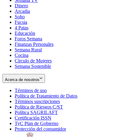
Semana TV
Dinero
Arcadia
Soho
Opens
Fucsia
in
Opens
4 Patas
new
in
Educación
window
new
Foros Semana
window
Finanzas Personales
Semana Rural
Cocina
Círculo de Mujeres
Semana Sostenible
Acerca de nosotros
Términos de uso
Opens
Política de Tratamiento de Datos
in
Opens
Términos suscripciones
new
Opens
in
Política de Riesgos C/ST
window
in
Opens
new
Política SAGRILAFT
Opens
new
in
window
Certificación ISSN
Opens
in
window
new
TyC Plan de Gobierno
in
new
Opens
window
Protección del consumidor
new
window
in
Opens
window
new
in