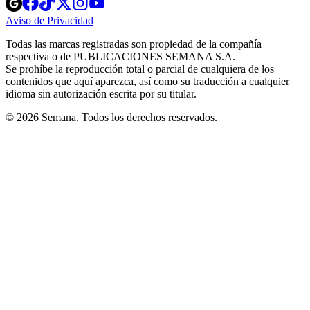
Opens
Opens
Opens
Opens
Opens
in
in
in
in
in
Aviso de Privacidad
Opens
new
new
new
new
new
in
window
window
window
window
window
Todas las marcas registradas son propiedad de la compañía
new
respectiva o de PUBLICACIONES SEMANA S.A.
window
Se prohíbe la reproducción total o parcial de cualquiera de los
contenidos que aquí aparezca, así como su traducción a cualquier
idioma sin autorización escrita por su titular.
© 2026 Semana. Todos los derechos reservados.