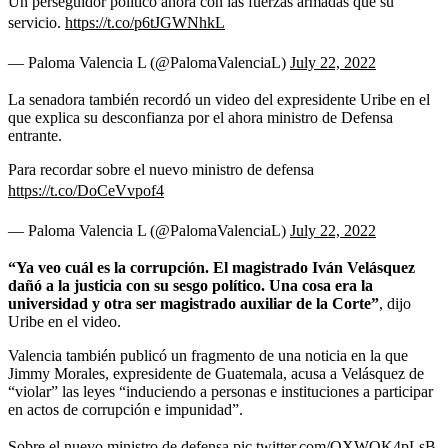
Un perseguidor político ahora con las fuerzas armadas que su
servicio.
https://t.co/p6tJGWNhkL
— Paloma Valencia L (@PalomaValenciaL)
July 22, 2022
La senadora también recordó un video del expresidente Uribe en el
que explica su desconfianza por el ahora ministro de Defensa
entrante.
Para recordar sobre el nuevo ministro de defensa
https://t.co/DoCeVvpof4
— Paloma Valencia L (@PalomaValenciaL)
July 22, 2022
“Ya veo cuál es la corrupción. El magistrado Iván Velásquez
dañó a la justicia con su sesgo político. Una cosa era la
universidad y otra ser magistrado auxiliar de la Corte”
, dijo
Uribe en el video.
Valencia también publicó un fragmento de una noticia en la que
Jimmy Morales, expresidente de Guatemala, acusa a Velásquez de
“violar” las leyes “induciendo a personas e instituciones a participar
en actos de corrupción e impunidad”.
Sobre el nuevo ministro de defensa
pic.twitter.com/QXWQK4pLsB