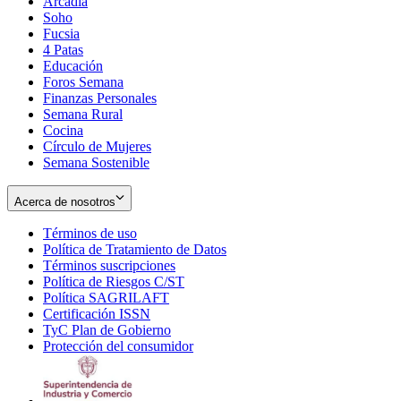
Arcadia
Soho
Opens
Fucsia
in
Opens
4 Patas
new
in
Educación
window
new
Foros Semana
window
Finanzas Personales
Semana Rural
Cocina
Círculo de Mujeres
Semana Sostenible
Acerca de nosotros
Términos de uso
Opens
Política de Tratamiento de Datos
in
Opens
Términos suscripciones
new
Opens
in
Política de Riesgos C/ST
window
in
Opens
new
Política SAGRILAFT
Opens
new
in
window
Certificación ISSN
Opens
in
window
new
TyC Plan de Gobierno
in
new
Opens
window
Protección del consumidor
new
window
in
Opens
window
new
in
window
new
window