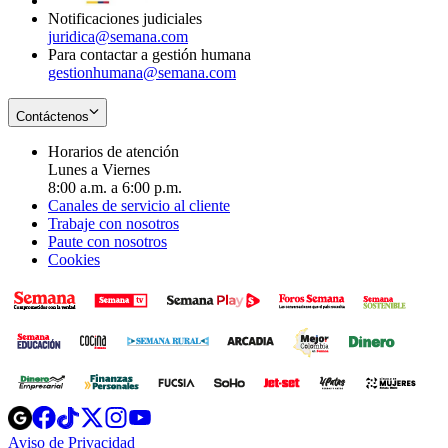
Notificaciones judiciales
juridica@semana.com
Para contactar a gestión humana
gestionhumana@semana.com
Contáctenos
Horarios de atención
Lunes a Viernes
8:00 a.m. a 6:00 p.m.
Canales de servicio al cliente
Trabaje con nosotros
Paute con nosotros
Cookies
Opens
Opens
Opens
Opens
Opens
in
in
in
in
in
Aviso de Privacidad
Opens