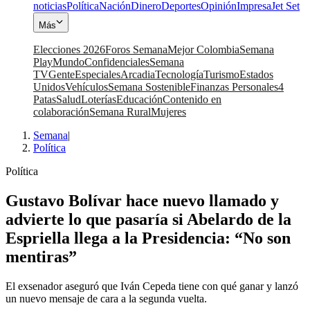
noticias
Política
Nación
Dinero
Deportes
Opinión
Impresa
Jet Set
Más
Elecciones 2026
Foros Semana
Mejor Colombia
Semana
Play
Mundo
Confidenciales
Semana
TV
Gente
Especiales
Arcadia
Tecnología
Turismo
Estados
Unidos
Vehículos
Semana Sostenible
Finanzas Personales
4
Patas
Salud
Loterías
Educación
Contenido en
colaboración
Semana Rural
Mujeres
Semana
|
Política
Política
Gustavo Bolívar hace nuevo llamado y
advierte lo que pasaría si Abelardo de la
Espriella llega a la Presidencia: “No son
mentiras”
El exsenador aseguró que Iván Cepeda tiene con qué ganar y lanzó
un nuevo mensaje de cara a la segunda vuelta.