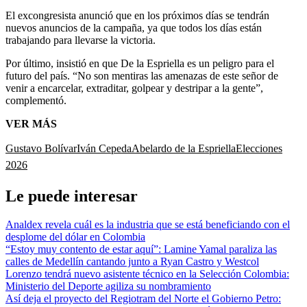
El excongresista anunció que en los próximos días se tendrán
nuevos anuncios de la campaña, ya que todos los días están
trabajando para llevarse la victoria.
Por último, insistió en que De la Espriella es un peligro para el
futuro del país. “No son mentiras las amenazas de este señor de
venir a encarcelar, extraditar, golpear y destripar a la gente”,
complementó.
VER MÁS
Gustavo Bolívar
Iván Cepeda
Abelardo de la Espriella
Elecciones
2026
Le puede interesar
Analdex revela cuál es la industria que se está beneficiando con el
desplome del dólar en Colombia
“Estoy muy contento de estar aquí”: Lamine Yamal paraliza las
calles de Medellín cantando junto a Ryan Castro y Westcol
Lorenzo tendrá nuevo asistente técnico en la Selección Colombia:
Ministerio del Deporte agiliza su nombramiento
Así deja el proyecto del Regiotram del Norte el Gobierno Petro: