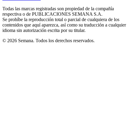
new
new
new
new
new
in
window
window
window
window
window
Todas las marcas registradas son propiedad de la compañía
new
respectiva o de PUBLICACIONES SEMANA S.A.
window
Se prohíbe la reproducción total o parcial de cualquiera de los
contenidos que aquí aparezca, así como su traducción a cualquier
idioma sin autorización escrita por su titular.
© 2026 Semana. Todos los derechos reservados.