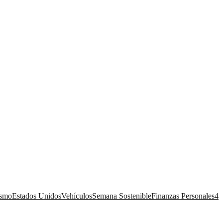
ismo
Estados Unidos
Vehículos
Semana Sostenible
Finanzas Personales
4