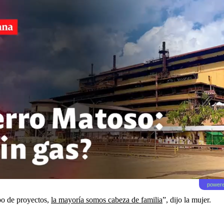
powere
po de proyectos,
la mayoría somos cabeza de familia
”, dijo la mujer.