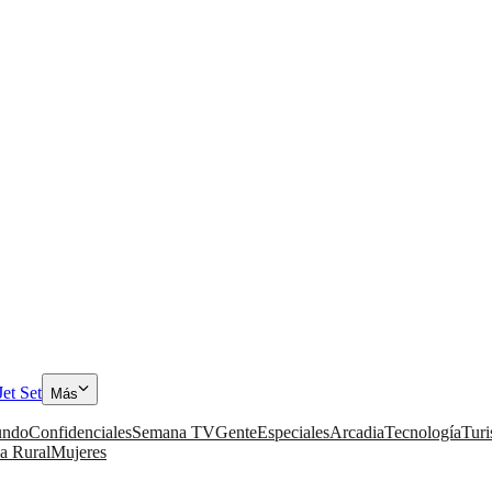
Jet Set
Más
ndo
Confidenciales
Semana TV
Gente
Especiales
Arcadia
Tecnología
Tur
a Rural
Mujeres