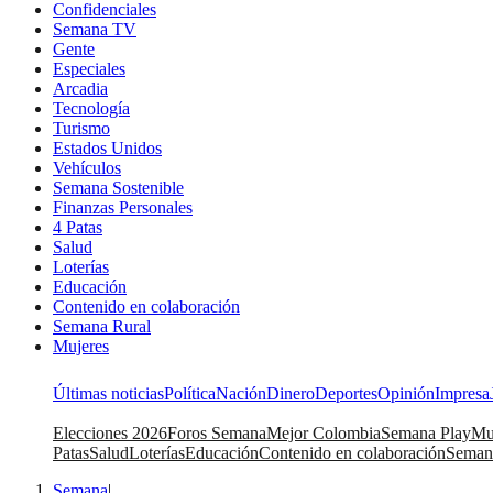
Confidenciales
Semana TV
Gente
Especiales
Arcadia
Tecnología
Turismo
Estados Unidos
Vehículos
Semana Sostenible
Finanzas Personales
4 Patas
Salud
Loterías
Educación
Contenido en colaboración
Semana Rural
Mujeres
Últimas noticias
Política
Nación
Dinero
Deportes
Opinión
Impresa
Elecciones 2026
Foros Semana
Mejor Colombia
Semana Play
Mu
Patas
Salud
Loterías
Educación
Contenido en colaboración
Seman
Semana
|