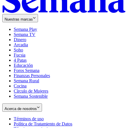
Nuestras marcas
Semana Play
Semana TV
Dinero
Arcadia
Soho
Opens
Fucsia
in
Opens
4 Patas
new
in
Educación
window
new
Foros Semana
window
Finanzas Personales
Semana Rural
Cocina
Círculo de Mujeres
Semana Sostenible
Acerca de nosotros
Términos de uso
Opens
Política de Tratamiento de Datos
in
Opens