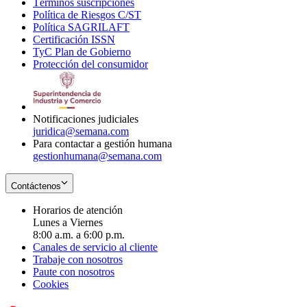
Términos suscripciones
new
Opens
in
Política de Riesgos C/ST
window
in
Opens
new
Política SAGRILAFT
Opens
new
in
window
Certificación ISSN
Opens
in
window
new
TyC Plan de Gobierno
in
new
Opens
window
Protección del consumidor
new
window
in
Opens
window
new
in
window
new
window
Notificaciones judiciales
juridica@semana.com
Para contactar a gestión humana
gestionhumana@semana.com
Contáctenos
Horarios de atención
Lunes a Viernes
8:00 a.m. a 6:00 p.m.
Canales de servicio al cliente
Trabaje con nosotros
Paute con nosotros
Cookies