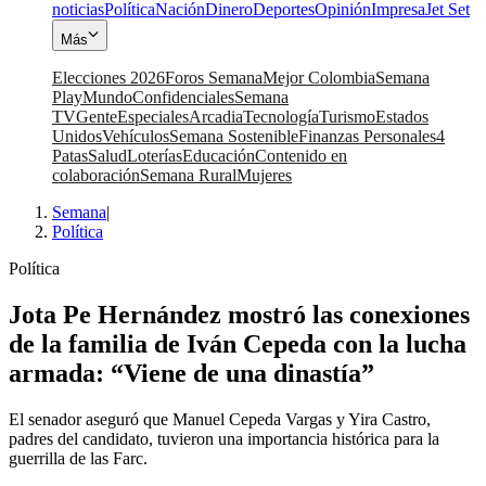
noticias
Política
Nación
Dinero
Deportes
Opinión
Impresa
Jet Set
Más
Elecciones 2026
Foros Semana
Mejor Colombia
Semana
Play
Mundo
Confidenciales
Semana
TV
Gente
Especiales
Arcadia
Tecnología
Turismo
Estados
Unidos
Vehículos
Semana Sostenible
Finanzas Personales
4
Patas
Salud
Loterías
Educación
Contenido en
colaboración
Semana Rural
Mujeres
Semana
|
Política
Política
Jota Pe Hernández mostró las conexiones
de la familia de Iván Cepeda con la lucha
armada: “Viene de una dinastía”
El senador aseguró que Manuel Cepeda Vargas y Yira Castro,
padres del candidato, tuvieron una importancia histórica para la
guerrilla de las Farc.