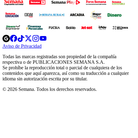
Opens
Opens
Opens
Opens
Opens
in
in
in
in
in
Aviso de Privacidad
Opens
new
new
new
new
new
in
window
window
window
window
window
Todas las marcas registradas son propiedad de la compañía
new
respectiva o de PUBLICACIONES SEMANA S.A.
window
Se prohíbe la reproducción total o parcial de cualquiera de los
contenidos que aquí aparezca, así como su traducción a cualquier
idioma sin autorización escrita por su titular.
© 2026 Semana. Todos los derechos reservados.