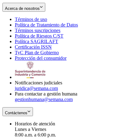
Acerca de nosotros
Términos de uso
Opens
Política de Tratamiento de Datos
in
Opens
Términos suscripciones
new
Opens
in
Política de Riesgos C/ST
window
in
Opens
new
Política SAGRILAFT
Opens
new
in
window
Certificación ISSN
Opens
in
window
new
TyC Plan de Gobierno
in
new
Opens
window
Protección del consumidor
new
window
in
Opens
window
new
in
window
new
window
Notificaciones judiciales
juridica@semana.com
Para contactar a gestión humana
gestionhumana@semana.com
Contáctenos
Horarios de atención
Lunes a Viernes
8:00 a.m. a 6:00 p.m.