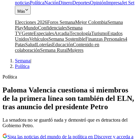
noticias
Política
Nación
Dinero
Deportes
Opinión
Impresa
Jet Set
Más
Elecciones 2026
Foros Semana
Mejor Colombia
Semana
Play
Mundo
Confidenciales
Semana
TV
Gente
Especiales
Arcadia
Tecnología
Turismo
Estados
Unidos
Vehículos
Semana Sostenible
Finanzas Personales
4
Patas
Salud
Loterías
Educación
Contenido en
colaboración
Semana Rural
Mujeres
Semana
|
Política
Política
Paloma Valencia cuestiona si miembros
de la primera línea son también del ELN,
tras anuncio del presidente Petro
La senadora no se guardó nada y demostró que es detractora del
Gobierno Petro.
Siga las noticias del mundo de la política en Discover y acceda a