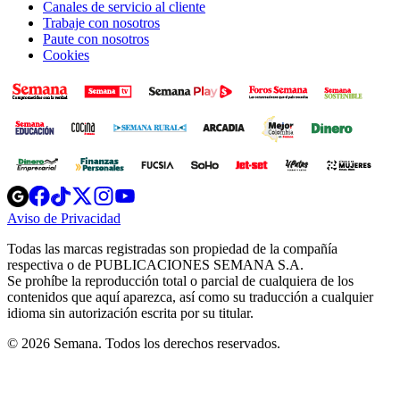
Canales de servicio al cliente
Trabaje con nosotros
Paute con nosotros
Cookies
Opens
Opens
Opens
Opens
Opens
in
in
in
in
in
Aviso de Privacidad
Opens
new
new
new
new
new
in
window
window
window
window
window
Todas las marcas registradas son propiedad de la compañía
new
respectiva o de PUBLICACIONES SEMANA S.A.
window
Se prohíbe la reproducción total o parcial de cualquiera de los
contenidos que aquí aparezca, así como su traducción a cualquier
idioma sin autorización escrita por su titular.
© 2026 Semana. Todos los derechos reservados.