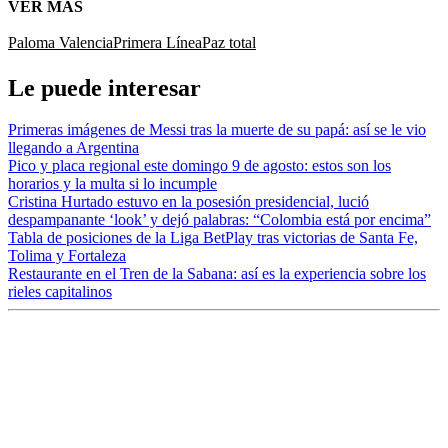
VER MÁS
Paloma Valencia
Primera Línea
Paz total
Le puede interesar
Primeras imágenes de Messi tras la muerte de su papá: así se le vio
llegando a Argentina
Pico y placa regional este domingo 9 de agosto: estos son los
horarios y la multa si lo incumple
Cristina Hurtado estuvo en la posesión presidencial, lució
despampanante ‘look’ y dejó palabras: “Colombia está por encima”
Tabla de posiciones de la Liga BetPlay tras victorias de Santa Fe,
Tolima y Fortaleza
Restaurante en el Tren de la Sabana: así es la experiencia sobre los
rieles capitalinos