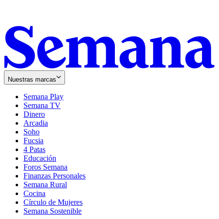
Nuestras marcas
Semana Play
Semana TV
Dinero
Arcadia
Soho
Opens
Fucsia
in
Opens
4 Patas
new
in
Educación
window
new
Foros Semana
window
Finanzas Personales
Semana Rural
Cocina
Círculo de Mujeres
Semana Sostenible