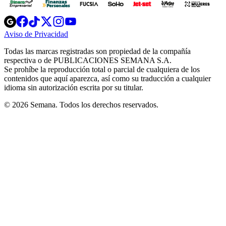
Opens
Opens
Opens
Opens
Opens
in
in
in
in
in
Aviso de Privacidad
Opens
new
new
new
new
new
in
window
window
window
window
window
Todas las marcas registradas son propiedad de la compañía
new
respectiva o de PUBLICACIONES SEMANA S.A.
window
Se prohíbe la reproducción total o parcial de cualquiera de los
contenidos que aquí aparezca, así como su traducción a cualquier
idioma sin autorización escrita por su titular.
© 2026 Semana. Todos los derechos reservados.