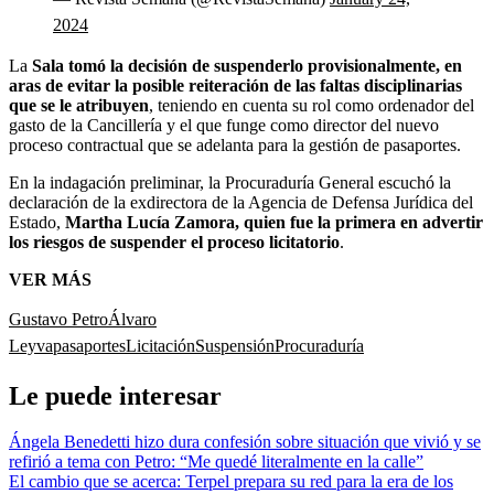
2024
La
Sala tomó la decisión de suspenderlo provisionalmente, en
aras de evitar la posible reiteración de las faltas disciplinarias
que se le atribuyen
, teniendo en cuenta su rol como ordenador del
gasto de la Cancillería y el que funge como director del nuevo
proceso contractual que se adelanta para la gestión de pasaportes.
En la indagación preliminar, la Procuraduría General escuchó la
declaración de la exdirectora de la Agencia de Defensa Jurídica del
Estado,
Martha Lucía Zamora, quien fue la primera en advertir
los riesgos de suspender el proceso licitatorio
.
VER MÁS
Gustavo Petro
Álvaro
Leyva
pasaportes
Licitación
Suspensión
Procuraduría
Le puede interesar
Ángela Benedetti hizo dura confesión sobre situación que vivió y se
refirió a tema con Petro: “Me quedé literalmente en la calle”
El cambio que se acerca: Terpel prepara su red para la era de los