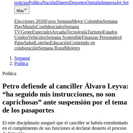
noticias
Política
Nación
Dinero
Deportes
Opinión
Impresa
Jet Set
Más
Elecciones 2026
Foros Semana
Mejor Colombia
Semana
Play
Mundo
Confidenciales
Semana
TV
Gente
Especiales
Arcadia
Tecnología
Turismo
Estados
Unidos
Vehículos
Semana Sostenible
Finanzas Personales
4
Patas
Salud
Loterías
Educación
Contenido en
colaboración
Semana Rural
Mujeres
Semana
|
Política
Política
Petro defiende al canciller Álvaro Leyva:
“ha seguido mis instrucciones, no son
caprichosas” ante suspensión por el tema
de los pasaportes
El ente disciplinario aseguró que el canciller se habría extralimitado
en el cumplimiento de sus funciones al declarar desierto el proceso