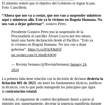
El ministro reiteró que el objetivo del Gobierno es lograr la paz.
Foto:
Cancillería
“Ahora que nos va a costar, que nos van a suspender ministros
aquí y ministras allá. Esto ya lo vivimos en Bogotá Humana. No
nos van a dejar gobernar”
, sostuvo Petro.
Presidente Gustavo Petro tras la suspensión de la
Procuraduría al canciller Álvaro Leyva por tres meses,
lanzó una fuerte declaración desde el Pacífico: “Esto ya
lo vivimos en Bogotá Humana. No nos van a dejar
gobernar”.
https://t.co/if1kX8q65f
pic.twitter.com/1Cr6mBA0Q0
— Revista Semana (@RevistaSemana)
January 24,
2024
La primera falta tiene relación con la decisión de declarar
desierta la
licitación 001 de 2023
, sin tener los fundamentos fácticos, jurídicos
ni técnicos, con lo que pudo transgredir los principios que rigen
la
contratación estatal
.
Además, el organismo de control disciplinario llamó a juicio al
ministro por, supuestamente,
decretar la urgencia manifiesta durante