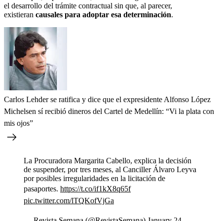
el desarrollo del trámite contractual sin que, al parecer,
existieran
causales para adoptar esa determinación
.
Carlos Lehder se ratifica y dice que el expresidente Alfonso López
Michelsen sí recibió dineros del Cartel de Medellín: “Vi la plata con
mis ojos”
La Procuradora Margarita Cabello, explica la decisión
de suspender, por tres meses, al Canciller Álvaro Leyva
por posibles irregularidades en la licitación de
pasaportes.
https://t.co/if1kX8q65f
pic.twitter.com/lTQKofVjGa
— Revista Semana (@RevistaSemana)
January 24,