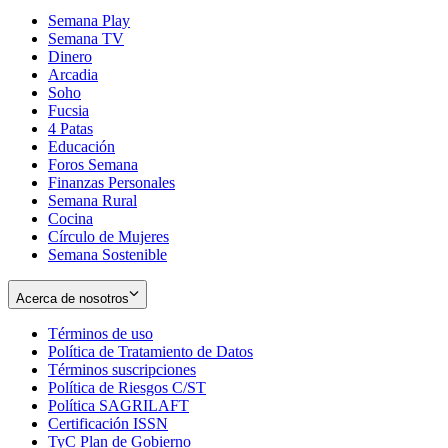
Semana Play
Semana TV
Dinero
Arcadia
Soho
Opens
Fucsia
in
Opens
4 Patas
new
in
Educación
window
new
Foros Semana
window
Finanzas Personales
Semana Rural
Cocina
Círculo de Mujeres
Semana Sostenible
Acerca de nosotros
Términos de uso
Opens
Política de Tratamiento de Datos
in
Opens
Términos suscripciones
new
Opens
in
Política de Riesgos C/ST
window
in
Opens
new
Política SAGRILAFT
Opens
new
in
window
Certificación ISSN
Opens
in
window
new
TyC Plan de Gobierno
in
new
Opens
window