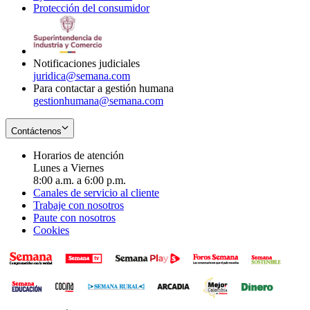
Protección del consumidor
new
window
in
Opens
window
new
in
window
new
window
Notificaciones judiciales
juridica@semana.com
Para contactar a gestión humana
gestionhumana@semana.com
Contáctenos
Horarios de atención
Lunes a Viernes
8:00 a.m. a 6:00 p.m.
Canales de servicio al cliente
Trabaje con nosotros
Paute con nosotros
Cookies