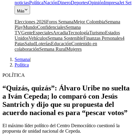
noticias
Política
Nación
Dinero
Deportes
Opinión
Impresa
Jet Set
Más
Elecciones 2026
Foros Semana
Mejor Colombia
Semana
Play
Mundo
Confidenciales
Semana
TV
Gente
Especiales
Arcadia
Tecnología
Turismo
Estados
Unidos
Vehículos
Semana Sostenible
Finanzas Personales
4
Patas
Salud
Loterías
Educación
Contenido en
colaboración
Semana Rural
Mujeres
Semana
|
Política
POLÍTICA
“Quizás, quizás”: Álvaro Uribe no suelta
a Iván Cepeda; lo comparó con Jesús
Santrich y dijo que su propuesta del
acuerdo nacional es para “pescar votos”
El máximo líder político del Centro Democrático cuestionó la
propuesta de unidad nacional de Cepeda.