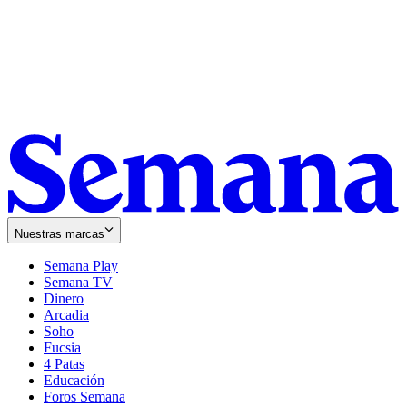
Nuestras marcas
Semana Play
Semana TV
Dinero
Arcadia
Soho
Opens
Fucsia
in
Opens
4 Patas
new
in
Educación
window
new
Foros Semana
window