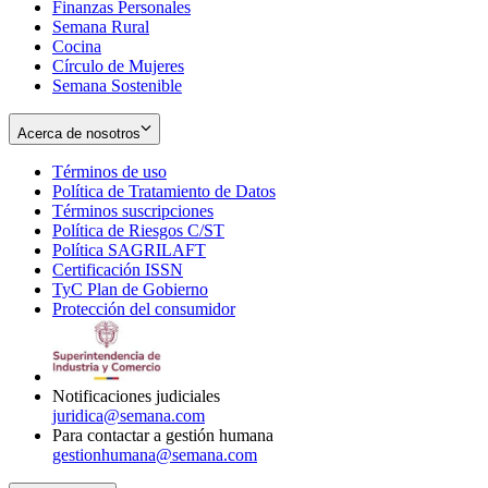
Finanzas Personales
Semana Rural
Cocina
Círculo de Mujeres
Semana Sostenible
Acerca de nosotros
Términos de uso
Opens
Política de Tratamiento de Datos
in
Opens
Términos suscripciones
new
Opens
in
Política de Riesgos C/ST
window
in
Opens
new
Política SAGRILAFT
Opens
new
in
window
Certificación ISSN
Opens
in
window
new
TyC Plan de Gobierno
in
new
Opens
window
Protección del consumidor
new
window
in
Opens
window
new
in
window
new
window
Notificaciones judiciales
juridica@semana.com
Para contactar a gestión humana
gestionhumana@semana.com