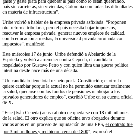
gaste y gaste plata para quebrar al país como lo están quebrando,
país sin carreteras, sin viviendas, Colombia con todas las dificultades
en materia de infraestructura”.
Uribe volvió a hablar de la empresa privada asfixiada. “Proponen
otra reforma tributaria, pero el país necesita bajar impuestos,
reactivar la empresa privada, generar nuevos empleos de calidad,
con la educación a medias, la universidad privada arruinada con
impuestos”, manifestó.
Este miércoles 17 de junio, Uribe defendió a Abelardo de la
Espriella y volvió a arremeter contra Cepeda, el candidato
respaldado por Gustavo Petro y con quien libra una guerra política
intestina desde hace más de una década.
“Un candidato tiene total respeto por la Constitución; el otro la
quiere cambiar porque la actual no ha permitido estatizar totalmente
la salud, quedarse con los fondos de pensiones ni ahogar a los
privados generadores de empleo”, escribió Uribe en su cuenta oficial
de X.
“Este (Iván Cepeda) acusa al otro de quedarse con 18 mil millones
de la salud. El otro explica que su oficina tuvo abogados durante
varios años en un proceso de liquidación de una EPS,
el contrato fue
por 3 mil millones y recibieron cerca de 1800
″, expresó el