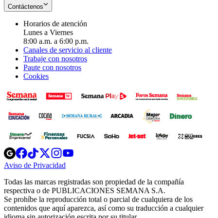
Contáctenos
Horarios de atención
Lunes a Viernes
8:00 a.m. a 6:00 p.m.
Canales de servicio al cliente
Trabaje con nosotros
Paute con nosotros
Cookies
Opens
Opens
Opens
Opens
Opens
in
in
in
in
in
Aviso de Privacidad
Opens
new
new
new
new
new
in
window
window
window
window
window
Todas las marcas registradas son propiedad de la compañía
new
respectiva o de PUBLICACIONES SEMANA S.A.
window
Se prohíbe la reproducción total o parcial de cualquiera de los
contenidos que aquí aparezca, así como su traducción a cualquier
idioma sin autorización escrita por su titular.