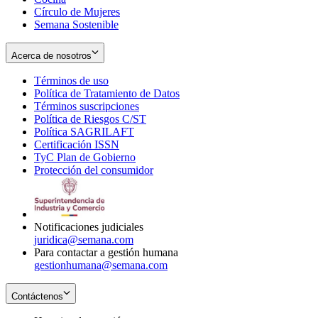
Círculo de Mujeres
Semana Sostenible
Acerca de nosotros
Términos de uso
Opens
Política de Tratamiento de Datos
in
Opens
Términos suscripciones
new
Opens
in
Política de Riesgos C/ST
window
in
Opens
new
Política SAGRILAFT
Opens
new
in
window
Certificación ISSN
Opens
in
window
new
TyC Plan de Gobierno
in
new
Opens
window
Protección del consumidor
new
window
in
Opens
window
new
in
window
new
window
Notificaciones judiciales
juridica@semana.com
Para contactar a gestión humana
gestionhumana@semana.com
Contáctenos