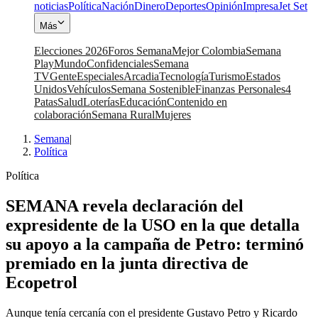
noticias
Política
Nación
Dinero
Deportes
Opinión
Impresa
Jet Set
Más
Elecciones 2026
Foros Semana
Mejor Colombia
Semana
Play
Mundo
Confidenciales
Semana
TV
Gente
Especiales
Arcadia
Tecnología
Turismo
Estados
Unidos
Vehículos
Semana Sostenible
Finanzas Personales
4
Patas
Salud
Loterías
Educación
Contenido en
colaboración
Semana Rural
Mujeres
Semana
|
Política
Política
SEMANA revela declaración del
expresidente de la USO en la que detalla
su apoyo a la campaña de Petro: terminó
premiado en la junta directiva de
Ecopetrol
Aunque tenía cercanía con el presidente Gustavo Petro y Ricardo