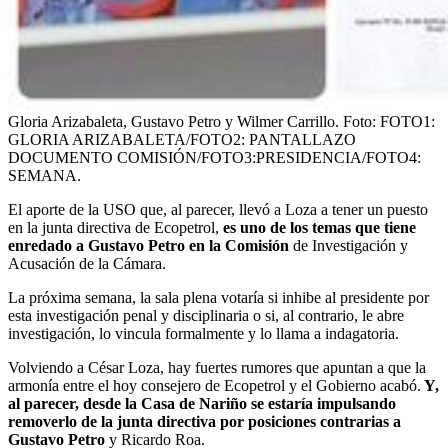
Gloria Arizabaleta, Gustavo Petro y Wilmer Carrillo.
Foto:
FOTO1:
GLORIA ARIZABALETA/FOTO2: PANTALLAZO
DOCUMENTO COMISIÓN/FOTO3:PRESIDENCIA/FOTO4:
SEMANA.
El aporte de la USO que, al parecer, llevó a Loza a tener un puesto
en la junta directiva de Ecopetrol,
es uno de los temas que tiene
enredado a Gustavo Petro en la Comisión
de Investigación y
Acusación de la Cámara.
La próxima semana, la sala plena votaría si inhibe al presidente por
esta investigación penal y disciplinaria o si, al contrario, le abre
investigación, lo vincula formalmente y lo llama a indagatoria.
Volviendo a César Loza, hay fuertes rumores que apuntan a que la
armonía entre el hoy consejero de Ecopetrol y el Gobierno acabó.
Y,
al parecer, desde la Casa de Nariño se estaría impulsando
removerlo de la junta directiva por posiciones contrarias a
Gustavo Petro
y Ricardo Roa.