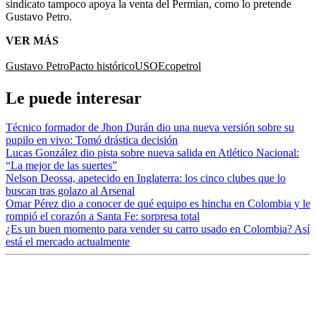
sindicato tampoco apoya la venta del Permian, como lo pretende
Gustavo Petro.
VER MÁS
Gustavo Petro
Pacto histórico
USO
Ecopetrol
Le puede interesar
Técnico formador de Jhon Durán dio una nueva versión sobre su
pupilo en vivo: Tomó drástica decisión
Lucas González dio pista sobre nueva salida en Atlético Nacional:
“La mejor de las suertes”
Nelson Deossa, apetecido en Inglaterra: los cinco clubes que lo
buscan tras golazo al Arsenal
Omar Pérez dio a conocer de qué equipo es hincha en Colombia y le
rompió el corazón a Santa Fe: sorpresa total
¿Es un buen momento para vender su carro usado en Colombia? Así
está el mercado actualmente