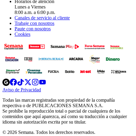
Horarios de atención
Lunes a Viernes
8:00 a.m. a 6:00 p.m.
Canales de servicio al cliente
Trabaje con nosotros
Paute con nosotros
Cookies
Opens
Opens
Opens
Opens
Opens
in
in
in
in
in
Aviso de Privacidad
Opens
new
new
new
new
new
in
window
window
window
window
window
Todas las marcas registradas son propiedad de la compañía
new
respectiva o de PUBLICACIONES SEMANA S.A.
window
Se prohíbe la reproducción total o parcial de cualquiera de los
contenidos que aquí aparezca, así como su traducción a cualquier
idioma sin autorización escrita por su titular.
© 2026 Semana. Todos los derechos reservados.