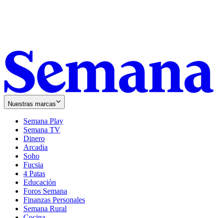
Nuestras marcas
Semana Play
Semana TV
Dinero
Arcadia
Soho
Opens
Fucsia
in
Opens
4 Patas
new
in
Educación
window
new
Foros Semana
window
Finanzas Personales
Semana Rural
Cocina