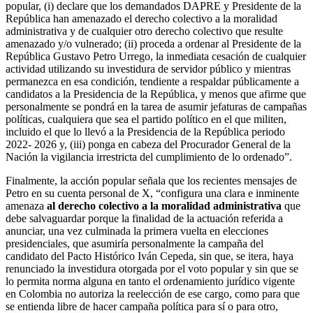
popular, (i) declare que los demandados DAPRE y Presidente de la
República han amenazado el derecho colectivo a la moralidad
administrativa y de cualquier otro derecho colectivo que resulte
amenazado y/o vulnerado; (ii) proceda a ordenar al Presidente de la
República Gustavo Petro Urrego, la inmediata cesación de cualquier
actividad utilizando su investidura de servidor público y mientras
permanezca en esa condición, tendiente a respaldar públicamente a
candidatos a la Presidencia de la República, y menos que afirme que
personalmente se pondrá en la tarea de asumir jefaturas de campañas
políticas, cualquiera que sea el partido político en el que militen,
incluido el que lo llevó a la Presidencia de la República periodo
2022- 2026 y, (iii) ponga en cabeza del Procurador General de la
Nación la vigilancia irrestricta del cumplimiento de lo ordenado”.
Finalmente, la acción popular señala que los recientes mensajes de
Petro en su cuenta personal de X, “configura una clara e inminente
amenaza
al derecho colectivo a la moralidad administrativa
que
debe salvaguardar porque la finalidad de la actuación referida a
anunciar, una vez culminada la primera vuelta en elecciones
presidenciales, que asumiría personalmente la campaña del
candidato del Pacto Histórico Iván Cepeda, sin que, se itera, haya
renunciado la investidura otorgada por el voto popular y sin que se
lo permita norma alguna en tanto el ordenamiento jurídico vigente
en Colombia no autoriza la reelección de ese cargo, como para que
se entienda libre de hacer campaña política para sí o para otro,