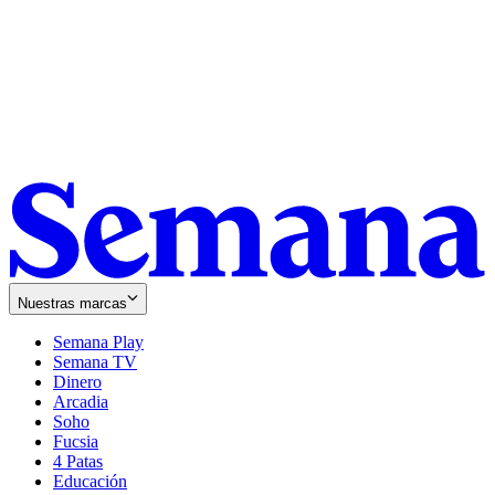
Nuestras marcas
Semana Play
Semana TV
Dinero
Arcadia
Soho
Opens
Fucsia
in
Opens
4 Patas
new
in
Educación
window
new