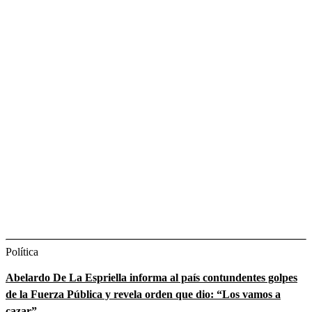
Política
Abelardo De La Espriella informa al país contundentes golpes
de la Fuerza Pública y revela orden que dio: “Los vamos a
cazar”