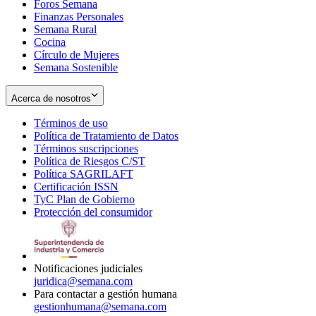
Foros Semana
window
Finanzas Personales
Semana Rural
Cocina
Círculo de Mujeres
Semana Sostenible
Acerca de nosotros
Términos de uso
Opens
Política de Tratamiento de Datos
in
Opens
Términos suscripciones
new
Opens
in
Política de Riesgos C/ST
window
in
Opens
new
Política SAGRILAFT
Opens
new
in
window
Certificación ISSN
Opens
in
window
new
TyC Plan de Gobierno
in
new
Opens
window
Protección del consumidor
new
window
in
Opens
window
new
in
window
new
window
Notificaciones judiciales
juridica@semana.com
Para contactar a gestión humana
gestionhumana@semana.com