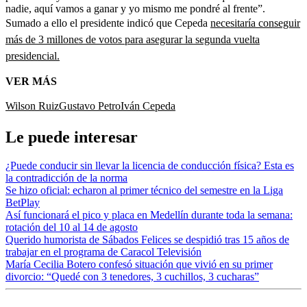
nadie, aquí vamos a ganar y yo mismo me pondré al frente”.
Sumado a ello el presidente indicó que Cepeda
necesitaría conseguir
más de 3 millones de votos para asegurar la segunda vuelta
presidencial.
VER MÁS
Wilson Ruiz
Gustavo Petro
Iván Cepeda
Le puede interesar
¿Puede conducir sin llevar la licencia de conducción física? Esta es
la contradicción de la norma
Se hizo oficial: echaron al primer técnico del semestre en la Liga
BetPlay
Así funcionará el pico y placa en Medellín durante toda la semana:
rotación del 10 al 14 de agosto
Querido humorista de Sábados Felices se despidió tras 15 años de
trabajar en el programa de Caracol Televisión
María Cecilia Botero confesó situación que vivió en su primer
divorcio: “Quedé con 3 tenedores, 3 cuchillos, 3 cucharas”