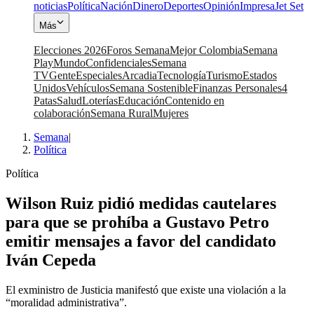
noticias
Política
Nación
Dinero
Deportes
Opinión
Impresa
Jet Set
Más
Elecciones 2026
Foros Semana
Mejor Colombia
Semana
Play
Mundo
Confidenciales
Semana
TV
Gente
Especiales
Arcadia
Tecnología
Turismo
Estados
Unidos
Vehículos
Semana Sostenible
Finanzas Personales
4
Patas
Salud
Loterías
Educación
Contenido en
colaboración
Semana Rural
Mujeres
Semana
|
Política
Política
Wilson Ruiz pidió medidas cautelares
para que se prohíba a Gustavo Petro
emitir mensajes a favor del candidato
Iván Cepeda
El exministro de Justicia manifestó que existe una violación a la
“moralidad administrativa”.