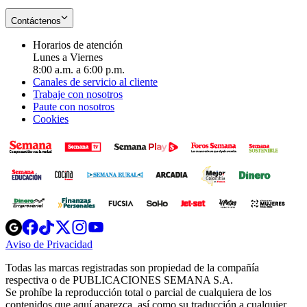
Contáctenos
Horarios de atención
Lunes a Viernes
8:00 a.m. a 6:00 p.m.
Canales de servicio al cliente
Trabaje con nosotros
Paute con nosotros
Cookies
Opens
Opens
Opens
Opens
Opens
in
in
in
in
in
Aviso de Privacidad
Opens
new
new
new
new
new
in
window
window
window
window
window
Todas las marcas registradas son propiedad de la compañía
new
respectiva o de PUBLICACIONES SEMANA S.A.
window
Se prohíbe la reproducción total o parcial de cualquiera de los
contenidos que aquí aparezca, así como su traducción a cualquier