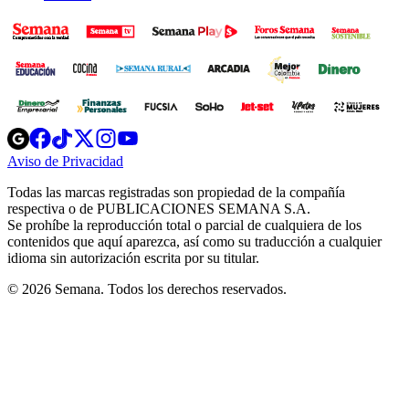
Opens
Opens
Opens
Opens
Opens
in
in
in
in
in
Aviso de Privacidad
Opens
new
new
new
new
new
in
window
window
window
window
window
Todas las marcas registradas son propiedad de la compañía
new
respectiva o de PUBLICACIONES SEMANA S.A.
window
Se prohíbe la reproducción total o parcial de cualquiera de los
contenidos que aquí aparezca, así como su traducción a cualquier
idioma sin autorización escrita por su titular.
© 2026 Semana. Todos los derechos reservados.