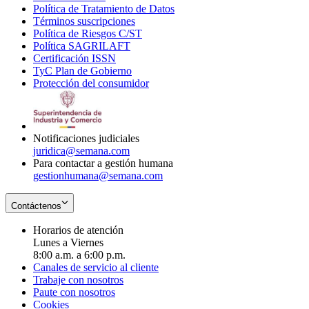
Política de Tratamiento de Datos
in
Opens
Términos suscripciones
new
Opens
in
Política de Riesgos C/ST
window
in
Opens
new
Política SAGRILAFT
Opens
new
in
window
Certificación ISSN
Opens
in
window
new
TyC Plan de Gobierno
in
new
Opens
window
Protección del consumidor
new
window
in
Opens
window
new
in
window
new
window
Notificaciones judiciales
juridica@semana.com
Para contactar a gestión humana
gestionhumana@semana.com
Contáctenos
Horarios de atención
Lunes a Viernes
8:00 a.m. a 6:00 p.m.
Canales de servicio al cliente
Trabaje con nosotros
Paute con nosotros
Cookies