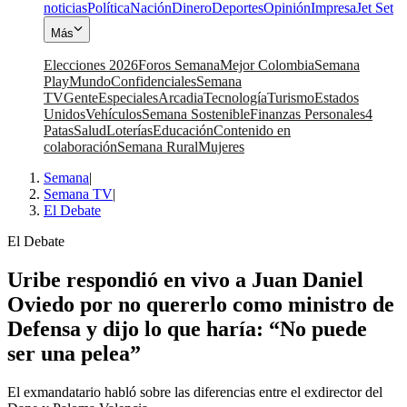
noticias
Política
Nación
Dinero
Deportes
Opinión
Impresa
Jet Set
Más
Elecciones 2026
Foros Semana
Mejor Colombia
Semana
Play
Mundo
Confidenciales
Semana
TV
Gente
Especiales
Arcadia
Tecnología
Turismo
Estados
Unidos
Vehículos
Semana Sostenible
Finanzas Personales
4
Patas
Salud
Loterías
Educación
Contenido en
colaboración
Semana Rural
Mujeres
Semana
|
Semana TV
|
El Debate
El Debate
Uribe respondió en vivo a Juan Daniel
Oviedo por no quererlo como ministro de
Defensa y dijo lo que haría: “No puede
ser una pelea”
El exmandatario habló sobre las diferencias entre el exdirector del