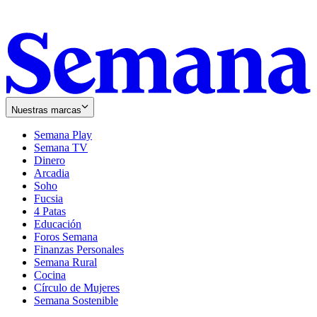
Nuestras marcas
Semana Play
Semana TV
Dinero
Arcadia
Soho
Opens
Fucsia
in
Opens
4 Patas
new
in
Educación
window
new
Foros Semana
window
Finanzas Personales
Semana Rural
Cocina
Círculo de Mujeres
Semana Sostenible