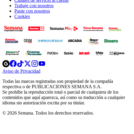
Canales de servicio al cliente
Trabaje con nosotros
Paute con nosotros
Cookies
Opens
Opens
Opens
Opens
Opens
in
in
in
in
in
Aviso de Privacidad
Opens
new
new
new
new
new
in
window
window
window
window
window
Todas las marcas registradas son propiedad de la compañía
new
respectiva o de PUBLICACIONES SEMANA S.A.
window
Se prohíbe la reproducción total o parcial de cualquiera de los
contenidos que aquí aparezca, así como su traducción a cualquier
idioma sin autorización escrita por su titular.
© 2026 Semana. Todos los derechos reservados.