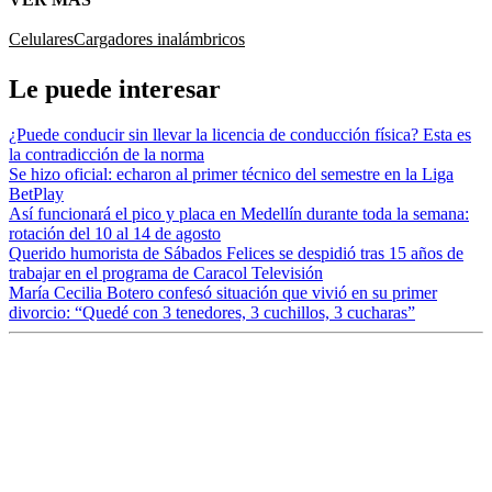
Celulares
Cargadores inalámbricos
Le puede interesar
¿Puede conducir sin llevar la licencia de conducción física? Esta es
la contradicción de la norma
Se hizo oficial: echaron al primer técnico del semestre en la Liga
BetPlay
Así funcionará el pico y placa en Medellín durante toda la semana:
rotación del 10 al 14 de agosto
Querido humorista de Sábados Felices se despidió tras 15 años de
trabajar en el programa de Caracol Televisión
María Cecilia Botero confesó situación que vivió en su primer
divorcio: “Quedé con 3 tenedores, 3 cuchillos, 3 cucharas”