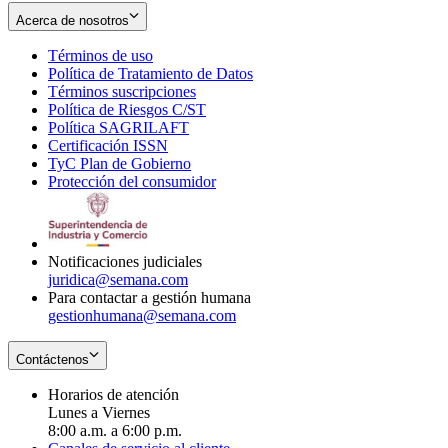
Acerca de nosotros
Términos de uso
Opens
Política de Tratamiento de Datos
in
Opens
Términos suscripciones
new
Opens
in
Política de Riesgos C/ST
window
in
Opens
new
Política SAGRILAFT
Opens
new
in
window
Certificación ISSN
Opens
in
window
new
TyC Plan de Gobierno
in
new
Opens
window
Protección del consumidor
new
window
in
Opens
window
new
in
window
new
window
Notificaciones judiciales
juridica@semana.com
Para contactar a gestión humana
gestionhumana@semana.com
Contáctenos
Horarios de atención
Lunes a Viernes
8:00 a.m. a 6:00 p.m.