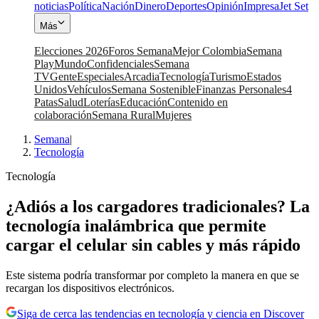
noticias
Política
Nación
Dinero
Deportes
Opinión
Impresa
Jet Set
Más
Elecciones 2026
Foros Semana
Mejor Colombia
Semana
Play
Mundo
Confidenciales
Semana
TV
Gente
Especiales
Arcadia
Tecnología
Turismo
Estados
Unidos
Vehículos
Semana Sostenible
Finanzas Personales
4
Patas
Salud
Loterías
Educación
Contenido en
colaboración
Semana Rural
Mujeres
Semana
|
Tecnología
Tecnología
¿Adiós a los cargadores tradicionales? La
tecnología inalámbrica que permite
cargar el celular sin cables y más rápido
Este sistema podría transformar por completo la manera en que se
recargan los dispositivos electrónicos.
Siga de cerca las tendencias en tecnología y ciencia en Discover