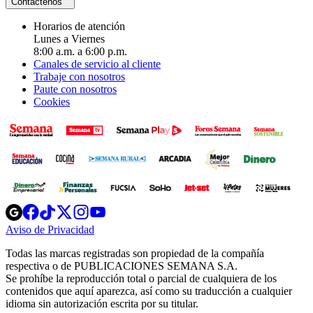
Contáctenos
Horarios de atención
Lunes a Viernes
8:00 a.m. a 6:00 p.m.
Canales de servicio al cliente
Trabaje con nosotros
Paute con nosotros
Cookies
Opens
Opens
Opens
Opens
Opens
in
in
in
in
in
Aviso de Privacidad
Opens
new
new
new
new
new
in
window
window
window
window
window
Todas las marcas registradas son propiedad de la compañía
new
respectiva o de PUBLICACIONES SEMANA S.A.
window
Se prohíbe la reproducción total o parcial de cualquiera de los
contenidos que aquí aparezca, así como su traducción a cualquier
idioma sin autorización escrita por su titular.