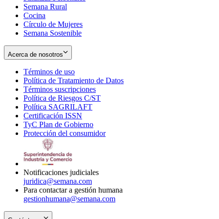
Semana Rural
Cocina
Círculo de Mujeres
Semana Sostenible
Acerca de nosotros
Términos de uso
Opens
Política de Tratamiento de Datos
in
Opens
Términos suscripciones
new
Opens
in
Política de Riesgos C/ST
window
in
Opens
new
Política SAGRILAFT
Opens
new
in
window
Certificación ISSN
Opens
in
window
new
TyC Plan de Gobierno
in
new
Opens
window
Protección del consumidor
new
window
in
Opens
window
new
in
window
new
window
Notificaciones judiciales
juridica@semana.com
Para contactar a gestión humana
gestionhumana@semana.com