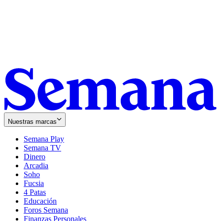
Nuestras marcas
Semana Play
Semana TV
Dinero
Arcadia
Soho
Opens
Fucsia
in
Opens
4 Patas
new
in
Educación
window
new
Foros Semana
window
Finanzas Personales