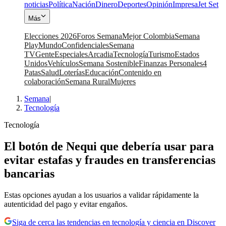
noticias
Política
Nación
Dinero
Deportes
Opinión
Impresa
Jet Set
Más
Elecciones 2026
Foros Semana
Mejor Colombia
Semana
Play
Mundo
Confidenciales
Semana
TV
Gente
Especiales
Arcadia
Tecnología
Turismo
Estados
Unidos
Vehículos
Semana Sostenible
Finanzas Personales
4
Patas
Salud
Loterías
Educación
Contenido en
colaboración
Semana Rural
Mujeres
Semana
|
Tecnología
Tecnología
El botón de Nequi que debería usar para
evitar estafas y fraudes en transferencias
bancarias
Estas opciones ayudan a los usuarios a validar rápidamente la
autenticidad del pago y evitar engaños.
Siga de cerca las tendencias en tecnología y ciencia en Discover