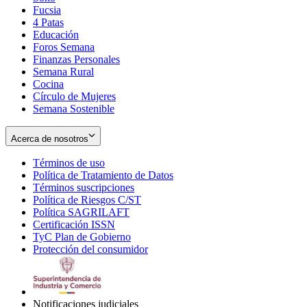
Fucsia
in
Opens
4 Patas
new
in
Educación
window
new
Foros Semana
window
Finanzas Personales
Semana Rural
Cocina
Círculo de Mujeres
Semana Sostenible
Acerca de nosotros
Términos de uso
Opens
Política de Tratamiento de Datos
in
Opens
Términos suscripciones
new
Opens
in
Política de Riesgos C/ST
window
in
Opens
new
Política SAGRILAFT
Opens
new
in
window
Certificación ISSN
Opens
in
window
new
TyC Plan de Gobierno
in
new
Opens
window
Protección del consumidor
new
window
in
Opens
window
new
in
window
new
window
Notificaciones judiciales