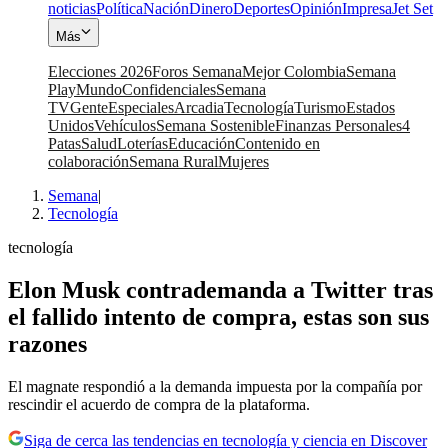
noticias
Política
Nación
Dinero
Deportes
Opinión
Impresa
Jet Set
Más
Elecciones 2026
Foros Semana
Mejor Colombia
Semana
Play
Mundo
Confidenciales
Semana
TV
Gente
Especiales
Arcadia
Tecnología
Turismo
Estados
Unidos
Vehículos
Semana Sostenible
Finanzas Personales
4
Patas
Salud
Loterías
Educación
Contenido en
colaboración
Semana Rural
Mujeres
Semana
|
Tecnología
tecnología
Elon Musk contrademanda a Twitter tras
el fallido intento de compra, estas son sus
razones
El magnate respondió a la demanda impuesta por la compañía por
rescindir el acuerdo de compra de la plataforma.
Siga de cerca las tendencias en tecnología y ciencia en Discover