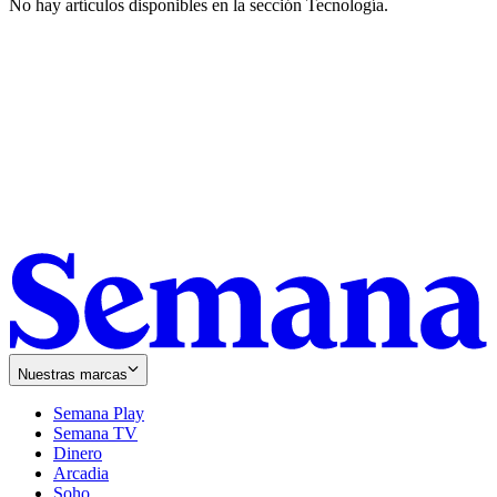
No hay artículos disponibles en la sección
Tecnología
.
Nuestras marcas
Semana Play
Semana TV
Dinero
Arcadia
Soho
Opens