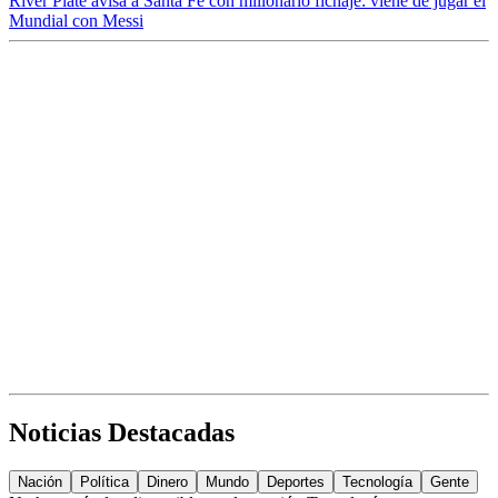
River Plate avisa a Santa Fe con millonario fichaje: viene de jugar el
Mundial con Messi
Noticias Destacadas
Nación
Política
Dinero
Mundo
Deportes
Tecnología
Gente