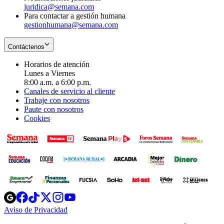
juridica@semana.com
Para contactar a gestión humana
gestionhumana@semana.com
Contáctenos
Horarios de atención
Lunes a Viernes
8:00 a.m. a 6:00 p.m.
Canales de servicio al cliente
Trabaje con nosotros
Paute con nosotros
Cookies
Opens
Opens
Opens
Opens
Opens
in
in
in
in
in
Aviso de Privacidad
Opens
new
new
new
new
new
in
window
window
window
window
window