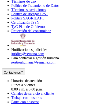
Términos de uso
Opens
Política de Tratamiento de Datos
in
Opens
Términos suscripciones
new
Opens
in
Política de Riesgos C/ST
window
in
Opens
new
Política SAGRILAFT
Opens
new
in
window
Certificación ISSN
Opens
in
window
new
TyC Plan de Gobierno
in
new
Opens
window
Protección del consumidor
new
window
in
Opens
window
new
in
window
new
window
Notificaciones judiciales
juridica@semana.com
Para contactar a gestión humana
gestionhumana@semana.com
Contáctenos
Horarios de atención
Lunes a Viernes
8:00 a.m. a 6:00 p.m.
Canales de servicio al cliente
Trabaje con nosotros
Paute con nosotros