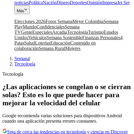
noticias
Política
Nación
Dinero
Deportes
Opinión
Impresa
Jet Set
Más
Elecciones 2026
Foros Semana
Mejor Colombia
Semana
Play
Mundo
Confidenciales
Semana
TV
Gente
Especiales
Arcadia
Tecnología
Turismo
Estados
Unidos
Vehículos
Semana Sostenible
Finanzas Personales
4
Patas
Salud
Loterías
Educación
Contenido en
colaboración
Semana Rural
Mujeres
Semana
|
Tecnología
Tecnología
¿Las aplicaciones se congelan o se cierran
solas? Esto es lo que puede hacer para
mejorar la velocidad del celular
Google recomienda varias soluciones para dispositivos Android
cuando una aplicación presenta errores constantes.
Siga de cerca las tendencias en tecnología y ciencia en Discover