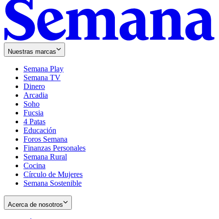
Nuestras marcas
Semana Play
Semana TV
Dinero
Arcadia
Soho
Opens
Fucsia
in
Opens
4 Patas
new
in
Educación
window
new
Foros Semana
window
Finanzas Personales
Semana Rural
Cocina
Círculo de Mujeres
Semana Sostenible
Acerca de nosotros