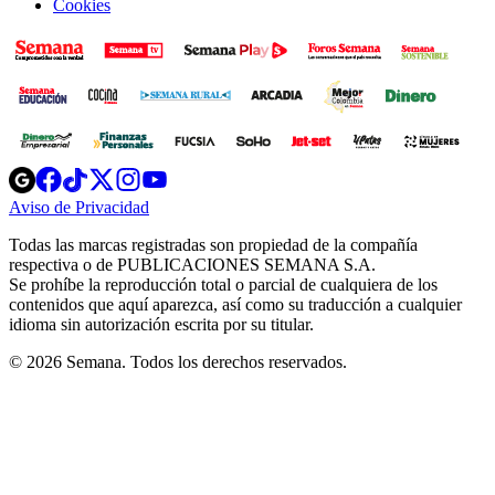
Cookies
Opens
Opens
Opens
Opens
Opens
in
in
in
in
in
Aviso de Privacidad
Opens
new
new
new
new
new
in
window
window
window
window
window
Todas las marcas registradas son propiedad de la compañía
new
respectiva o de PUBLICACIONES SEMANA S.A.
window
Se prohíbe la reproducción total o parcial de cualquiera de los
contenidos que aquí aparezca, así como su traducción a cualquier
idioma sin autorización escrita por su titular.
© 2026 Semana. Todos los derechos reservados.