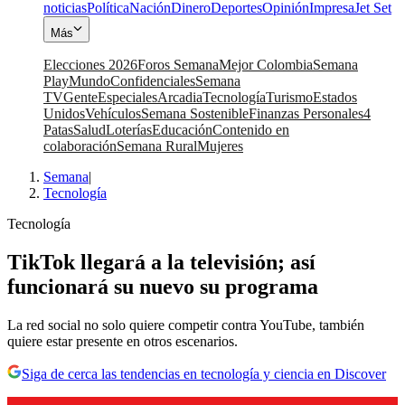
noticias
Política
Nación
Dinero
Deportes
Opinión
Impresa
Jet Set
Más
Elecciones 2026
Foros Semana
Mejor Colombia
Semana
Play
Mundo
Confidenciales
Semana
TV
Gente
Especiales
Arcadia
Tecnología
Turismo
Estados
Unidos
Vehículos
Semana Sostenible
Finanzas Personales
4
Patas
Salud
Loterías
Educación
Contenido en
colaboración
Semana Rural
Mujeres
Semana
|
Tecnología
Tecnología
TikTok llegará a la televisión; así
funcionará su nuevo su programa
La red social no solo quiere competir contra YouTube, también
quiere estar presente en otros escenarios.
Siga de cerca las tendencias en tecnología y ciencia en Discover